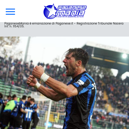
PaganeseMania è emanazione di Paganese.it - Registrazione Tribunale Nocera
Inf. n. 1154/05.