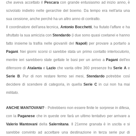
che aveva accettato il
Pescara
con grande entusiasmo ad inizio anno, è
scivolato indietro nelle gerarchie del boemo. Da tempo era nell'aria una
sua cessione, anche perchè ha un altro anno di contratto.
Il coordinatore dell'area tecnica,
Antonio Bocchetti
, ha fiutato l'affare e ha
sfruttato la sua amicizia con
Stendardo
(i due sono quasi coetanei e hanno
fatto insieme la trafila nelle giovanili del
Napoli
) per provare a portarlo a
Pagani
. Nei giorni scorsi ci sarebbe stata un primo contatto interlocutorio,
mentre ieri sarebbero state gettate le basi per un arrivo a
Pagani
dell'ex
difensore di
Atalanta
e
Lazio
che vanta oltre 360 presenze fra
Serie A
e
Serie B
. Pur di non restare fermo sei mesi,
Stendardo
potrebbe così
decidere di scendere di categoria, in quella
Serie C
in cui non ha mai
militato.
ANCHE MANTOVANI?
- Potrebbero non essere finite le sorprese in difesa,
con la
Paganese
che in queste ore farà un ultimo tentativo per arrivare a
Valerio Mantovani
della
Salernitana
. Il 21enne granata è in uscita e si
sarebbe convinto ad accettare una destinazione in terza serie pur di