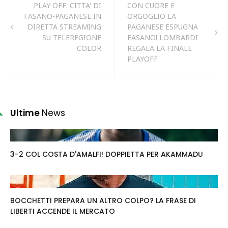
PLAY OFF: CITTA' DI
CON CUORE E
FASANO-PAGANESE IN
ORGOGLIO LA
DIRETTA STREAMING
PAGANESE ESPUGNA
SU TELEREGIONE
FASANO! LOMBARDI
COLOR
REGALA LA FINALE
PLAYOFF
Ultime
News
3-2 COL COSTA D'AMALFI! DOPPIETTA PER AKAMMADU
BOCCHETTI PREPARA UN ALTRO COLPO? LA FRASE DI
LIBERTI ACCENDE IL MERCATO