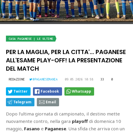
CASA PAGANESE | LE ULTIME
PER LA MAGLIA, PER LA CITTA'... PAGANESE
ALL'ESAME PLAY-OFF! LA PRESENTAZIONE
DEL MATCH
REDAZIONE
@PAGANESEMANIA
09.05.2026 10:58
33
0
Twitter
Facebook
Whatsapp
Telegram
Email
Dopo l’ultima giornata di campionato, il destino mette
nuovamente contro, nella gara
playoff
di domenica 10
maggio,
Fasano
e
Paganese
. Una sfida che arriva con un