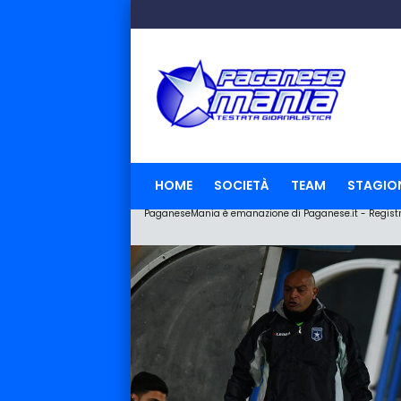
HOME
SOCIETÀ
TEAM
STAGIO
PaganeseMania è emanazione di Paganese.it - Registraz