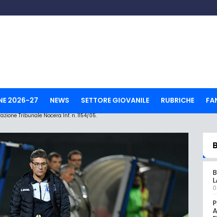
NE 2026-27
NEWS
SETTORE GIOVANILE
RUBRICHE
FA
ione Tribunale Nocera Inf. n. 1154/05.
B
L
0
P
A