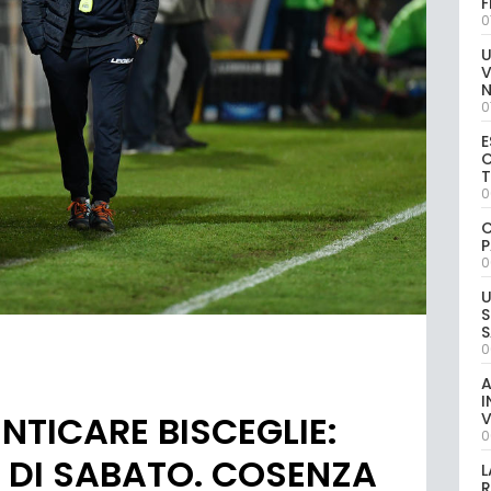
0
U
V
0
E
C
0
C
P
0
U
S
S
0
A
I
NTICARE BISCEGLIE:
V
0
' DI SABATO. COSENZA
L
R