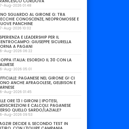
FRANCESCO CORDOVA
7-Aug-2026 01:48
NO SGUARDO AL GIRONE G: TRA
ECCHIE CONOSCENZE, NEOPROMOSSE E
NUOVE PANCHINE
7-Aug-2026 10:02
SPERIENZA E LEADERSHIP PER IL
ENTROCAMPO: GIUSEPPE SICURELLA
TORNA A PAGANI
6-Aug-2026 06:22
OPPA ITALIA: ESORDIO IL 30 CON LA
ALMESE
6-Aug-2026 05:01
FFICIALE: PAGANESE NEL GIRONE G! CI
ONO ANCHE AFRAGOLESE, GELBISON E
ARNESE
6-Aug-2026 01:45
LLE ORE 13 I GIRONI | IPOTESI,
NDISCREZIONI E CALCOLI: PAGANESE
ERSO QUELLO SARDO/LAZIALE?
6-Aug-2026 09:53
AGZIR DECIDE IL SECONDO TEST IN
ITIRO. CON L'EQUIPE CAMPANIA