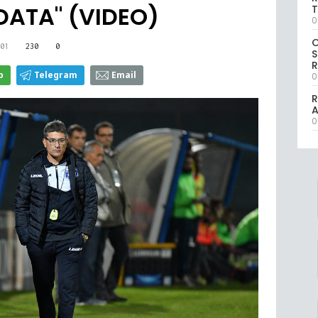
DATA" (VIDEO)
T
0
01
230
0
S
R
p
Telegram
Email
0
R
0