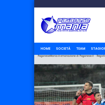
HOME
SOCIETÀ
TEAM
STAGIO
PaganeseMania è emanazione di Paganese.it - Registraz