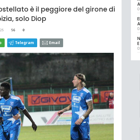
ostellato è il peggiore del girone di
0
opizia, solo Diop
E
A
0
25
56
0
N
p
Telegram
Email
E
0