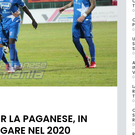
C
0
C
P
0
U
S
S
0
A
I
V
0
L
R
T
0
R LA PAGANESE, IN
S
R
0
 GARE NEL 2020
R