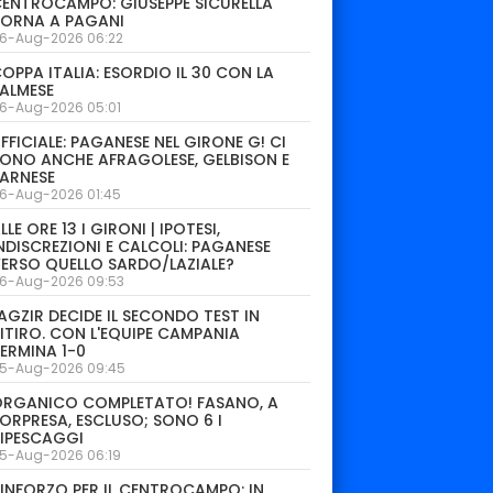
ENTROCAMPO: GIUSEPPE SICURELLA
TORNA A PAGANI
6-Aug-2026 06:22
OPPA ITALIA: ESORDIO IL 30 CON LA
ALMESE
6-Aug-2026 05:01
FFICIALE: PAGANESE NEL GIRONE G! CI
ONO ANCHE AFRAGOLESE, GELBISON E
ARNESE
6-Aug-2026 01:45
LLE ORE 13 I GIRONI | IPOTESI,
NDISCREZIONI E CALCOLI: PAGANESE
ERSO QUELLO SARDO/LAZIALE?
6-Aug-2026 09:53
AGZIR DECIDE IL SECONDO TEST IN
ITIRO. CON L'EQUIPE CAMPANIA
ERMINA 1-0
5-Aug-2026 09:45
ORGANICO COMPLETATO! FASANO, A
ORPRESA, ESCLUSO; SONO 6 I
IPESCAGGI
5-Aug-2026 06:19
INFORZO PER IL CENTROCAMPO: IN