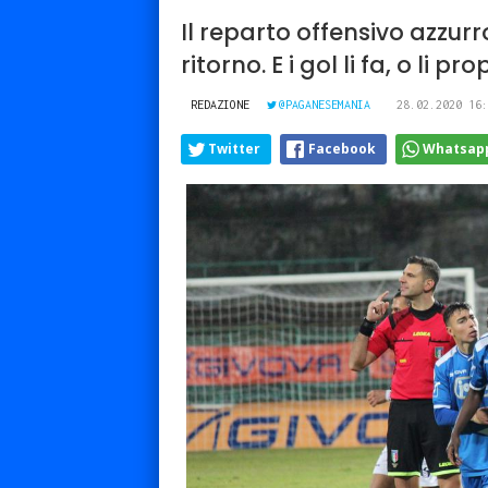
Il reparto offensivo azzurr
ritorno. E i gol li fa, o li pr
REDAZIONE
@PAGANESEMANIA
28.02.2020 16:
Twitter
Facebook
Whatsap