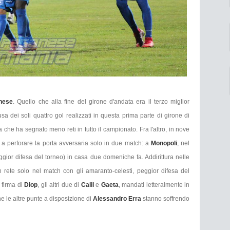
nese
. Quello che alla fine del girone d'andata era il terzo miglior
sa dei soli quattro gol realizzati in questa prima parte di girone di
 che ha segnato meno reti in tutto il campionato. Fra l'altro, in nove
a a perforare la porta avversaria solo in due match: a
Monopoli
, nel
ggior difesa del torneo) in casa due domeniche fa. Addirittura nelle
 in rete solo nel match con gli amaranto-celesti, peggior difesa del
 firma di
Diop
, gli altri due di
Calil
e
Gaeta
, mandati letteralmente in
e le altre punte a disposizione di
Alessandro Erra
stanno soffrendo