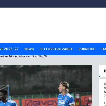
NE 2026-27
NEWS
SETTORE GIOVANILE
RUBRICHE
FA
ione Tribunale Nocera Inf. n. 1154/05.
U
V
0
E