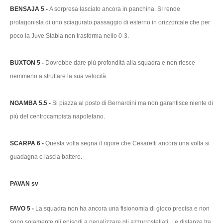
BENSAJA 5 -
A sorpresa lasciato ancora in panchina. SI rende
protagonista di uno sciagurato passaggio di esterno in orizzontale che per
poco la Juve Stabia non trasforma nello 0-3.
BUXTON 5 -
Dovrebbe dare più profondità alla squadra e non riesce
nemmeno a sfruttare la sua velocità.
NGAMBA 5.5 -
Si piazza al posto di Bernardini ma non garantisce niente di
più del centrocampista napoletano.
SCARPA 6 -
Questa volta segna il rigore che Cesaretti ancora una volta si
guadagna e lascia battere.
PAVAN sv
FAVO 5 -
La squadra non ha ancora una fisionomia di gioco precisa e non
sono solamente gli episodi a penalizzare gli azzurrostellati. Le distanze tra