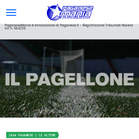
PaganeseMania è emanazione di Paganese.it - Registrazione Tribunale Nocera
Inf. n. 1154/05.
CASA PAGANESE | LE ULTIME