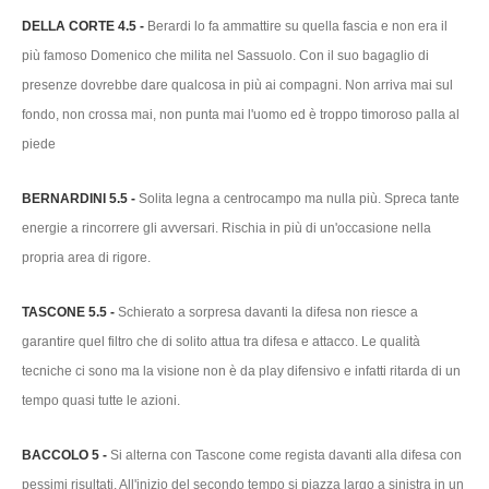
DELLA CORTE 4.5 -
Berardi lo fa ammattire su quella fascia e non era il
più famoso Domenico che milita nel Sassuolo. Con il suo bagaglio di
presenze dovrebbe dare qualcosa in più ai compagni. Non arriva mai sul
fondo, non crossa mai, non punta mai l'uomo ed è troppo timoroso palla al
piede
BERNARDINI 5.5 -
Solita legna a centrocampo ma nulla più. Spreca tante
energie a rincorrere gli avversari. Rischia in più di un'occasione nella
propria area di rigore.
TASCONE 5.5 -
Schierato a sorpresa davanti la difesa non riesce a
garantire quel filtro che di solito attua tra difesa e attacco. Le qualità
tecniche ci sono ma la visione non è da play difensivo e infatti ritarda di un
tempo quasi tutte le azioni.
BACCOLO 5 -
Si alterna con Tascone come regista davanti alla difesa con
pessimi risultati. All'inizio del secondo tempo si piazza largo a sinistra in un