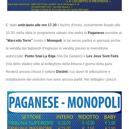
E' stato
anticipato alle ore 17.30
il fischio d'inizio, inizialmente fissato alle
20.30, della sfida in programma sabato che vedrà la
Paganese
esordire al
"Marcello Torre"
contro il
Monopoli
. In tal senso partirà in giornata anche
la vendita dei tagliandi d'ingresso in vendita presso le rivenditorie
autorizzate:
Punto Snai La Biga
(Via De Gasperi) e
Les Jeux Sont Faits
(Via dello stadio) oltre al botteghino della tribuna il giorno della gara.
Resterà ancora chiuso il settore
Distinti
i cui lavori di pitturazione e
installazione dei sediolini non sono ancora partiti. Nel dettaglio i prezzi: