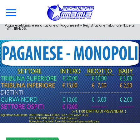
PaganeseMania è emanazione di Paganese.it - Registrazione Tribunale Nocera
Inf. n. 1154/05.