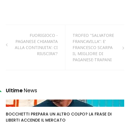
FUORIGIOCO -
TROFEO "SALVATORE
PAGANESE CHIAMATA
FRANCAVILLA": E'
ALLA CONTINUITA': CI
FRANCESCO SCARPA
RIUSCIRA'?
IL MIGLIORE DI
PAGANESE-TRAPANI
Ultime
News
BOCCHETTI PREPARA UN ALTRO COLPO? LA FRASE DI
LIBERTI ACCENDE IL MERCATO