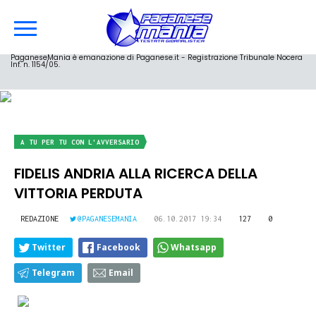
PaganeseMania è emanazione di Paganese.it - Registrazione Tribunale Nocera
Inf. n. 1154/05.
A TU PER TU CON L'AVVERSARIO
FIDELIS ANDRIA ALLA RICERCA DELLA
VITTORIA PERDUTA
REDAZIONE
@PAGANESEMANIA
06.10.2017 19:34
127
0
Twitter
Facebook
Whatsapp
Telegram
Email