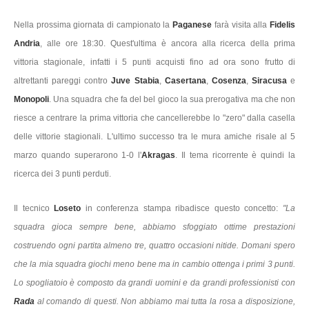
Nella prossima giornata di campionato la
Paganese
farà visita alla
Fidelis
Andria
, alle ore 18:30. Quest'ultima è ancora alla ricerca della prima
vittoria stagionale, infatti i 5 punti acquisti fino ad ora sono frutto di
altrettanti pareggi contro
Juve Stabia
,
Casertana
,
Cosenza
,
Siracusa
e
Monopoli
. Una squadra che fa del bel gioco la sua prerogativa ma che non
riesce a centrare la prima vittoria che cancellerebbe lo "zero" dalla casella
delle vittorie stagionali. L'ultimo successo tra le mura amiche risale al 5
marzo quando superarono 1-0 l'
Akragas
. Il tema ricorrente è quindi la
ricerca dei 3 punti perduti.
Il tecnico
Loseto
in conferenza stampa ribadisce questo concetto:
"La
squadra gioca sempre bene, abbiamo sfoggiato ottime prestazioni
costruendo ogni partita almeno tre, quattro occasioni nitide. Domani spero
che la mia squadra giochi meno bene ma in cambio ottenga i primi 3 punti.
Lo spogliatoio è composto da grandi uomini e da grandi professionisti con
Rada
al comando di questi. Non abbiamo mai tutta la rosa a disposizione,