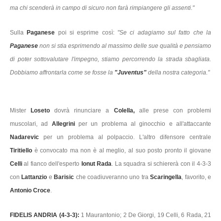
ma chi scenderà in campo di sicuro non farà rimpiangere gli assenti."
Sulla
Paganese
poi si esprime così:
"Se ci adagiamo sul fatto che la
Paganese
non si stia esprimendo al massimo delle sue qualità e pensiamo
di poter sottovalutare l'impegno, stiamo percorrendo la strada sbagliata.
Dobbiamo affrontarla come se fosse la
"Juventus"
della nostra categoria."
Mister
Loseto
dovrà rinunciare a
Colella,
alle prese con problemi
muscolari, ad
Allegrini
per un problema al ginocchio e all'attaccante
Nadarevic
per un problema al polpaccio. L'altro difensore centrale
Tiritiello
è convocato ma non è al meglio, al suo posto pronto il giovane
Celli
al fianco dell'esperto
Ionut Rada
. La squadra si schiererà con il 4-3-3
con
Lattanzio
e
Barisic
che coadiuveranno uno tra
Scaringella
, favorito, e
Antonio Croce
.
FIDELIS ANDRIA (4-3-3):
1 Maurantonio; 2 De Giorgi, 19 Celli, 6 Rada, 21