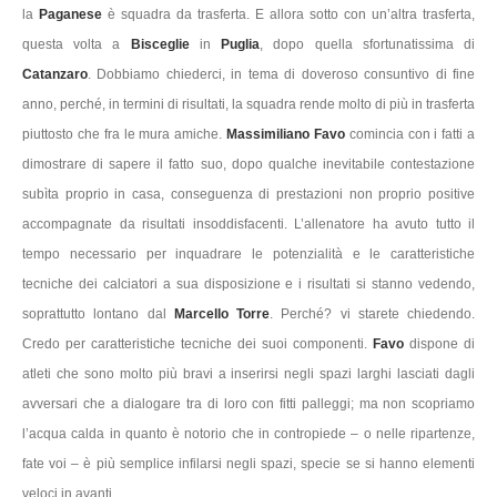
la
Paganese
è squadra da trasferta. E allora sotto con un’altra trasferta,
questa volta a
Bisceglie
in
Puglia
, dopo quella sfortunatissima di
Catanzaro
. Dobbiamo chiederci, in tema di doveroso consuntivo di fine
anno, perché, in termini di risultati, la squadra rende molto di più in trasferta
piuttosto che fra le mura amiche.
Massimiliano Favo
comincia con i fatti a
dimostrare di sapere il fatto suo, dopo qualche inevitabile contestazione
subìta proprio in casa, conseguenza di prestazioni non proprio positive
accompagnate da risultati insoddisfacenti. L’allenatore ha avuto tutto il
tempo necessario per inquadrare le potenzialità e le caratteristiche
tecniche dei calciatori a sua disposizione e i risultati si stanno vedendo,
soprattutto lontano dal
Marcello Torre
. Perché? vi starete chiedendo.
Credo per caratteristiche tecniche dei suoi componenti.
Favo
dispone di
atleti che sono molto più bravi a inserirsi negli spazi larghi lasciati dagli
avversari che a dialogare tra di loro con fitti palleggi; ma non scopriamo
l’acqua calda in quanto è notorio che in contropiede – o nelle ripartenze,
fate voi – è più semplice infilarsi negli spazi, specie se si hanno elementi
veloci in avanti.