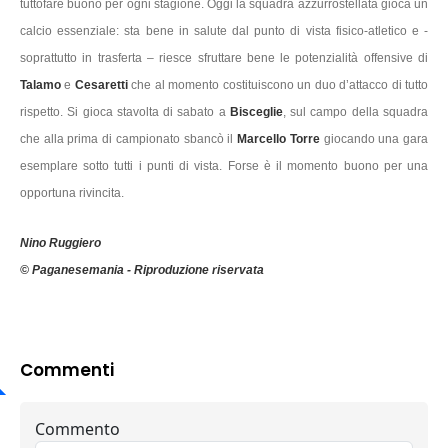
tuttofare buono per ogni stagione. Oggi la squadra azzurrostellata gioca un
calcio essenziale: sta bene in salute dal punto di vista fisico-atletico e -
soprattutto in trasferta – riesce sfruttare bene le potenzialità offensive di
Talamo
e
Cesaretti
che al momento costituiscono un duo d’attacco di tutto
rispetto. Si gioca stavolta di sabato a
Bisceglie
, sul campo della squadra
che alla prima di campionato sbancò il
Marcello Torre
giocando una gara
esemplare sotto tutti i punti di vista. Forse è il momento buono per una
opportuna rivincita.
Nino Ruggiero
© Paganesemania - Riproduzione riservata
Commenti