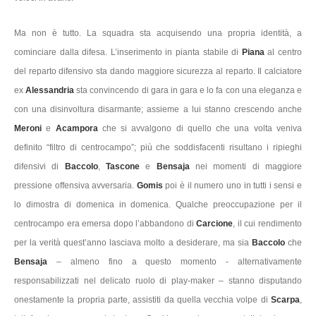
Ma non è tutto. La squadra sta acquisendo una propria identità, a
cominciare dalla difesa. L’inserimento in pianta stabile di
Piana
al centro
del reparto difensivo sta dando maggiore sicurezza al reparto. Il calciatore
ex
Alessandria
sta convincendo di gara in gara e lo fa con una eleganza e
con una disinvoltura disarmante; assieme a lui stanno crescendo anche
Meroni
e
Acampora
che si avvalgono di quello che una volta veniva
definito “filtro di centrocampo”; più che soddisfacenti risultano i ripieghi
difensivi di
Baccolo
,
Tascone
e
Bensaja
nei momenti di maggiore
pressione offensiva avversaria.
Gomis
poi è il numero uno in tutti i sensi e
lo dimostra di domenica in domenica. Qualche preoccupazione per il
centrocampo era emersa dopo l’abbandono di
Carcione
, il cui rendimento
per la verità quest’anno lasciava molto a desiderare, ma sia
Baccolo
che
Bensaja
– almeno fino a questo momento - alternativamente
responsabilizzati nel delicato ruolo di play-maker – stanno disputando
onestamente la propria parte, assistiti da quella vecchia volpe di
Scarpa
,