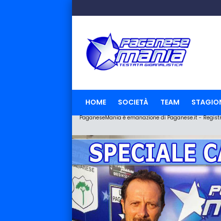
HOME
SOCIETÀ
TEAM
STAGIO
PaganeseMania è emanazione di Paganese.it - Registraz