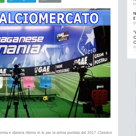
0
N
E
0
"
0
erma e stasera ritorna in tv, per la prima puntata del 2017. Classico