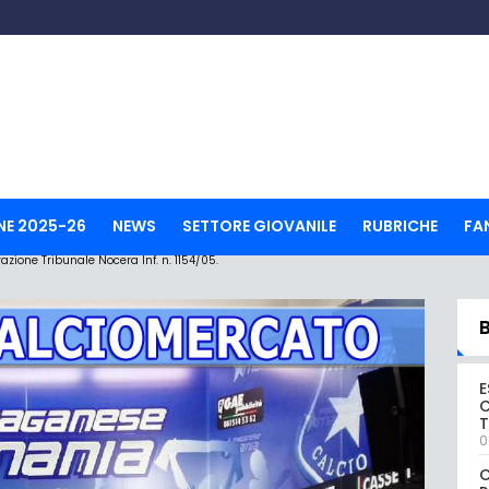
NE 2025-26
NEWS
SETTORE GIOVANILE
RUBRICHE
FA
ione Tribunale Nocera Inf. n. 1154/05.
E
C
0
C