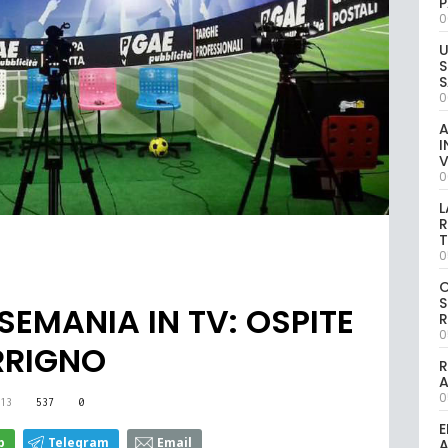
P
0
U
S
S
0
A
I
V
0
L
R
T
0
S
EMANIA IN TV: OSPITE
R
0
ERRIGNO
R
0
13
537
0
E
p
Telegram
Email
A