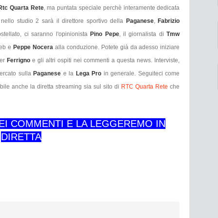
Rtc Quarta Rete
, ma puntata speciale perchè interamente dedicata
nello studio 2 sarà il direttore sportivo della
Paganese
,
Fabrizio
stellato, ci saranno l'opinionista
Pino Pepe
, il giornalista di
Tmw
web e
Peppe Nocera
alla conduzione. Potete già da adesso iniziare
per
Ferrigno
e gli altri ospiti nei commenti a questa news. Interviste,
mercato sulla
Paganese
e la
Lega Pro
in generale. Seguiteci come
bile anche la diretta streaming sia sul sito di
RTC Quarta Rete
che
NEI COMMENTI E LA LEGGEREMO IN
DIRETTA