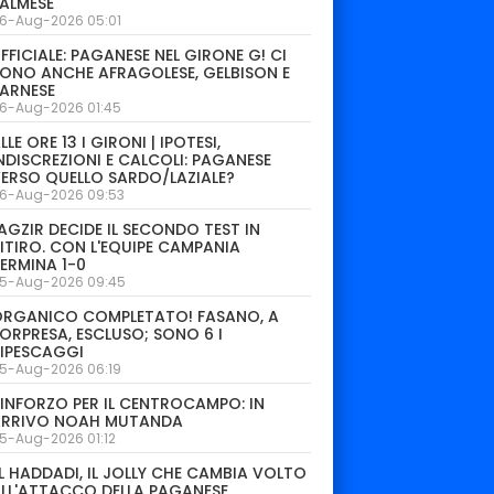
ALMESE
6-Aug-2026 05:01
FFICIALE: PAGANESE NEL GIRONE G! CI
ONO ANCHE AFRAGOLESE, GELBISON E
ARNESE
6-Aug-2026 01:45
LLE ORE 13 I GIRONI | IPOTESI,
NDISCREZIONI E CALCOLI: PAGANESE
ERSO QUELLO SARDO/LAZIALE?
6-Aug-2026 09:53
AGZIR DECIDE IL SECONDO TEST IN
ITIRO. CON L'EQUIPE CAMPANIA
ERMINA 1-0
5-Aug-2026 09:45
ORGANICO COMPLETATO! FASANO, A
ORPRESA, ESCLUSO; SONO 6 I
IPESCAGGI
5-Aug-2026 06:19
INFORZO PER IL CENTROCAMPO: IN
ARRIVO NOAH MUTANDA
5-Aug-2026 01:12
L HADDADI, IL JOLLY CHE CAMBIA VOLTO
LL'ATTACCO DELLA PAGANESE