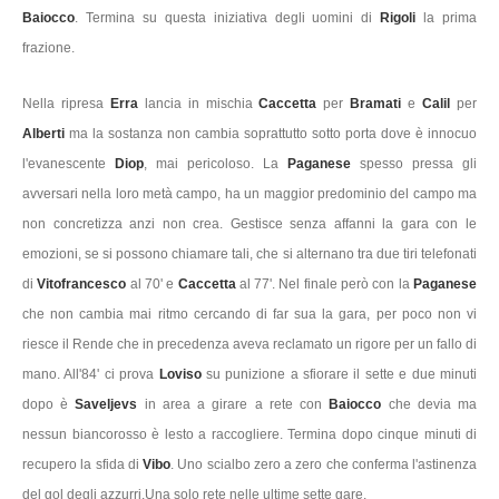
Baiocco
. Termina su questa iniziativa degli uomini di
Rigoli
la prima
frazione.
Nella ripresa
Erra
lancia in mischia
Caccetta
per
Bramati
e
Calil
per
Alberti
ma la sostanza non cambia soprattutto sotto porta dove è innocuo
l'evanescente
Diop
, mai pericoloso. La
Paganese
spesso pressa gli
avversari nella loro metà campo, ha un maggior predominio del campo ma
non concretizza anzi non crea. Gestisce senza affanni la gara con le
emozioni, se si possono chiamare tali, che si alternano tra due tiri telefonati
di
Vitofrancesco
al 70' e
Caccetta
al 77'. Nel finale però con la
Paganese
che non cambia mai ritmo cercando di far sua la gara, per poco non vi
riesce il Rende che in precedenza aveva reclamato un rigore per un fallo di
mano. All'84' ci prova
Loviso
su punizione a sfiorare il sette e due minuti
dopo è
Saveljevs
in area a girare a rete con
Baiocco
che devia ma
nessun biancorosso è lesto a raccogliere. Termina dopo cinque minuti di
recupero la sfida di
Vibo
. Uno scialbo zero a zero che conferma l'astinenza
del gol degli azzurri.Una solo rete nelle ultime sette gare.