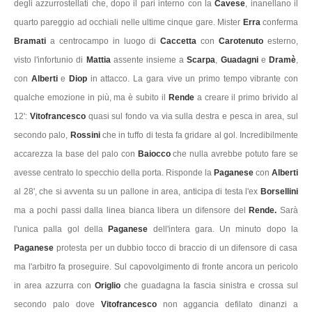
degli azzurrostellati che, dopo il pari interno con la
Cavese
, inanellano il
quarto pareggio ad occhiali nelle ultime cinque gare. Mister
Erra
conferma
Bramati
a centrocampo in luogo di
Caccetta
con
Carotenuto
esterno,
visto l'infortunio di
Mattia
assente insieme a
Scarpa
,
Guadagni
e
Dramè
,
con
Alberti
e
Diop
in attacco. La gara vive un primo tempo vibrante con
qualche emozione in più, ma è subito il
Rende
a creare il primo brivido al
12':
Vitofrancesco
quasi sul fondo va via sulla destra e pesca in area, sul
secondo palo,
Rossini
che in tuffo di testa fa gridare al gol. Incredibilmente
accarezza la base del palo con
Baiocco
che nulla avrebbe potuto fare se
avesse centrato lo specchio della porta. Risponde la
Paganese
con
Alberti
al 28', che si avventa su un pallone in area, anticipa di testa l'ex
Borsellini
ma a pochi passi dalla linea bianca libera un difensore del
Rende.
Sarà
l'unica palla gol della
Paganese
dell'intera gara. Un minuto dopo la
Paganese
protesta per un dubbio tocco di braccio di un difensore di casa
ma l'arbitro fa proseguire. Sul capovolgimento di fronte ancora un pericolo
in area azzurra con
Origlio
che guadagna la fascia sinistra e crossa sul
secondo palo dove
Vitofrancesco
non aggancia defilato dinanzi a