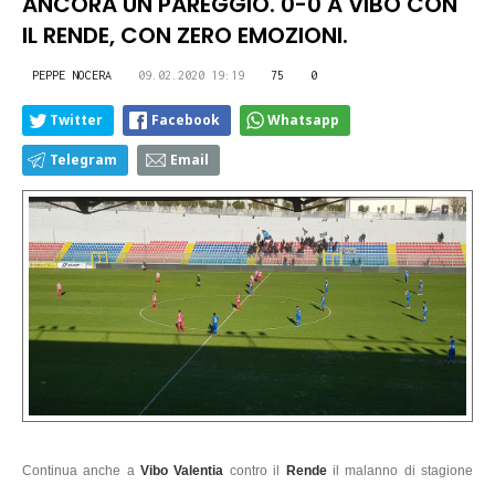
ANCORA UN PAREGGIO. 0-0 A VIBO CON
IL RENDE, CON ZERO EMOZIONI.
PEPPE NOCERA
09.02.2020 19:19
75
0
Twitter
Facebook
Whatsapp
Telegram
Email
Continua anche a
Vibo Valentia
contro il
Rende
il malanno di stagione