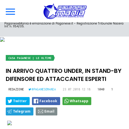
PaganeseMania è emanazione di Paganese.it - Registrazione Tribunale Nocera
Inf. n. 1154/05.
CASA PAGANESE | LE ULTIME
IN ARRIVO QUATTRO UNDER, IN STAND-BY
DIFENSORE ED ATTACCANTE ESPERTI
REDAZIONE
@PAGANESEMANIA
23.07.2018 12:18
1040
1
Twitter
Facebook
Whatsapp
Telegram
Email