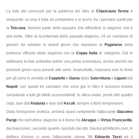
La lista dei convocati per la partenza del ritiro di
Chianciano Terme
è
eloquente: la rosa è tutta da completare e in pochi, fra i giocatori partiti per
la
Toscana
, faranno parte della squadra che affronterà la stagione che è
alle porte. Oltre ai riconfermati della passata stagione, c'è un manipolo di
giovani da valutare in questi giorni che separano la
Paganese
dalla
partenza ufficiale della stagione con la
Coppa Italia
di categoria. Già in
settimana la lista potrebbe subire una prima scrematura, anche perchè nei
prossimi giorni sono previsti altri arrivi. Innanzitutto, mancano solo le firme
per gli arrivi in prestito di
Cappiello
e
Gaeta
dalla
Salernitana
e
Liguori
dal
Napoli
, con questi tre calciatori che sono già in ritiro e possono essere
considerati a tutti gli effetti azzurrostellati. In ottica under, pronti altri quattro
colpi, due dall'
Atalanta
e due dall'
Ascoli
, sempre a titolo temporaneo.
Dalla formazione orobica, arriverà quasi certamente l'attaccante
Giacomo
Parigi
che nell'ultima stagione si è diviso fra
Akragas
e
Virtus Francavilla
;
dai bianconeri, secondo quanto riportato dal sito
GianlucaDiMarzio.com
, in
dirittura d'arrivo ci sono l'attaccante classe '98
Edoardo Tassi
ed il