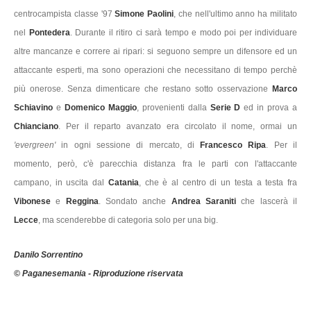
centrocampista classe '97
Simone Paolini
, che nell'ultimo anno ha militato
nel
Pontedera
. Durante il ritiro ci sarà tempo e modo poi per individuare
altre mancanze e correre ai ripari: si seguono sempre un difensore ed un
attaccante esperti, ma sono operazioni che necessitano di tempo perchè
più onerose. Senza dimenticare che restano sotto osservazione
Marco
Schiavino
e
Domenico Maggio
, provenienti dalla
Serie D
ed in prova a
Chianciano
. Per il reparto avanzato era circolato il nome, ormai un
'evergreen'
in ogni sessione di mercato, di
Francesco Ripa
. Per il
momento, però, c'è parecchia distanza fra le parti con l'attaccante
campano, in uscita dal
Catania
, che è al centro di un testa a testa fra
Vibonese
e
Reggina
. Sondato anche
Andrea Saraniti
che lascerà il
Lecce
, ma scenderebbe di categoria solo per una big.
Danilo Sorrentino
© Paganesemania - Riproduzione riservata