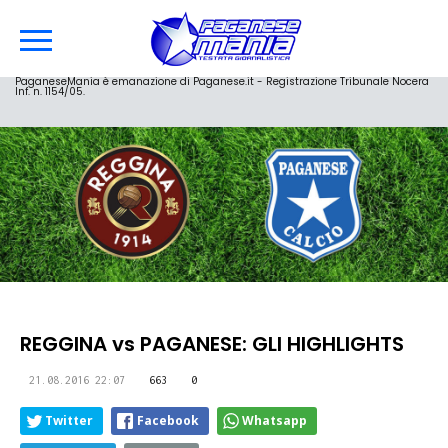
PaganeseMania è emanazione di Paganese.it - Registrazione Tribunale Nocera
Inf. n. 1154/05.
REGGINA vs PAGANESE: GLI HIGHLIGHTS
21.08.2016 22:07
663
0
Twitter
Facebook
Whatsapp