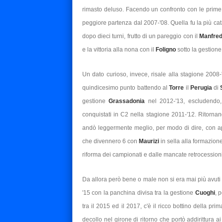
rimasto deluso. Facendo un confronto con le prime d
peggiore partenza
dal 2007-'08. Quella fu la più cat
dopo dieci turni, frutto di un pareggio con il
Manfre
e la vittoria alla nona con il
Foligno
sotto la gestion
Un dato curioso, invece, risale alla stagione 2008
quindicesimo punto battendo al
Torre
il
Perugia
di
gestione
Grassadonia
nel 2012-'13, escludendo, 
conquistati in C2 nella stagione 2011-'12.
Ritornan
andò leggermente meglio, per modo di dire, con ap
che divennero 6 con
Maurizi
in sella alla formazione
riforma dei campionati e dalle mancate retrocessioni
Da allora però bene o male non si era mai più avuti u
'15 con la panchina divisa tra la gestione
Cuoghi
, 
tra il 2015 ed il 2017, c'è il ricco bottino della p
decollo nel girone di ritorno che portò addirittura 