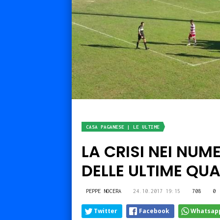
CASA PAGANESE | LE ULTIME
LA CRISI NEI NUM
DELLE ULTIME QU
PEPPE NOCERA
24.10.2017 19:15
708
0
Twitter
Facebook
Whatsap