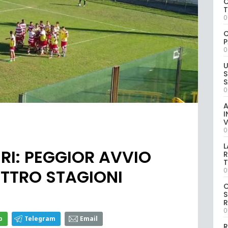
C
0
C
P
0
U
S
S
0
A
I
V
0
L
ERI: PEGGIOR AVVIO
R
T
ATTRO STAGIONI
0
S
R
0
p
Telegram
Email
R