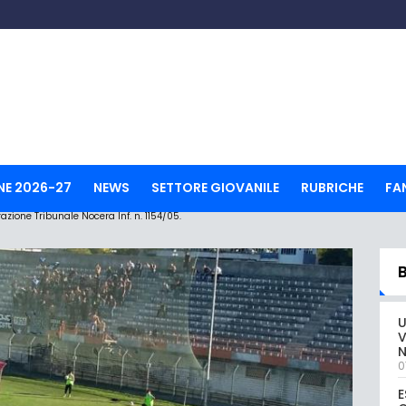
NE 2026-27
NEWS
SETTORE GIOVANILE
RUBRICHE
FA
ione Tribunale Nocera Inf. n. 1154/05.
U
V
0
E