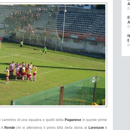
0
E
A
0
N
E
0
 cammino di una squadra e quelli della
Paganese
in queste prime
. A
Rende
chi si attendeva il primo blitz della storia al
Lorenzon
è