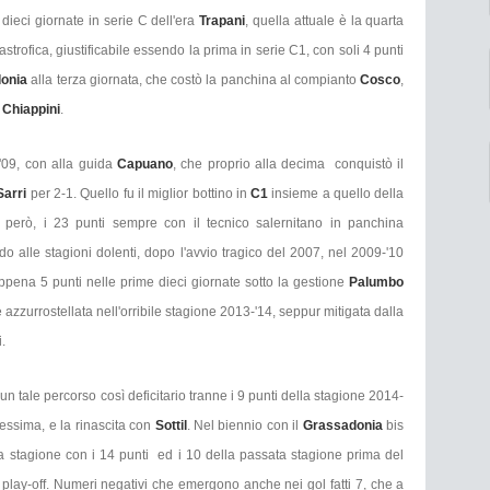
ieci giornate in serie C dell'era
Trapani
, quella attuale è la quarta
astrofica, giustificabile essendo la prima in serie C1, con soli 4 punti
donia
alla terza giornata, che costò la panchina al compianto
Cosco
,
e
Chiappini
.
-'09, con alla guida
Capuano
, che proprio alla decima conquistò il
Sarri
per 2-1. Quello fu il miglior bottino in
C1
insieme a quello della
però, i 23 punti sempre con il tecnico salernitano in panchina
do alle stagioni dolenti, dopo l'avvio tragico del 2007, nel 2009-'10
pena 5 punti nelle prime dieci giornate sotto la gestione
Palumbo
 azzurrostellata nell'orribile stagione 2013-'14, seppur mitigata dalla
.
n tale percorso così deficitario tranne i 9 punti della stagione 2014-
pessima, e la rinascita con
Sottil
. Nel biennio con il
Grassadonia
bis
rima stagione con i 14 punti ed i 10 della passata stagione prima del
ai play-off. Numeri negativi che emergono anche nei gol fatti 7, che a