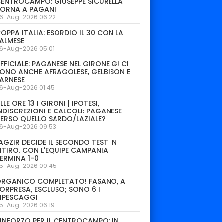
ENTROCAMPO: GIUSEPPE SICURELLA
TORNA A PAGANI
6-Aug-2026 06:22
OPPA ITALIA: ESORDIO IL 30 CON LA
ALMESE
6-Aug-2026 05:01
FFICIALE: PAGANESE NEL GIRONE G! CI
ONO ANCHE AFRAGOLESE, GELBISON E
ARNESE
6-Aug-2026 01:45
LLE ORE 13 I GIRONI | IPOTESI,
NDISCREZIONI E CALCOLI: PAGANESE
ERSO QUELLO SARDO/LAZIALE?
6-Aug-2026 09:53
AGZIR DECIDE IL SECONDO TEST IN
ITIRO. CON L'EQUIPE CAMPANIA
ERMINA 1-0
5-Aug-2026 09:45
ORGANICO COMPLETATO! FASANO, A
ORPRESA, ESCLUSO; SONO 6 I
IPESCAGGI
5-Aug-2026 06:19
INFORZO PER IL CENTROCAMPO: IN