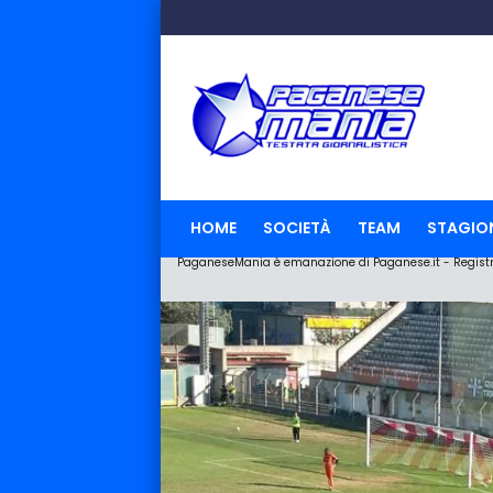
HOME
SOCIETÀ
TEAM
STAGIO
PaganeseMania è emanazione di Paganese.it - Registraz