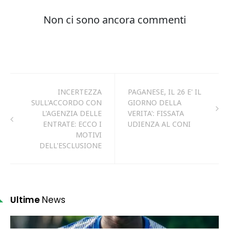
INCERTEZZA
PAGANESE, IL 26 E' IL
SULL'ACCORDO CON
GIORNO DELLA
L'AGENZIA DELLE
VERITA': FISSATA
ENTRATE: ECCO I
UDIENZA AL CONI
MOTIVI
DELL'ESCLUSIONE
Ultime
News