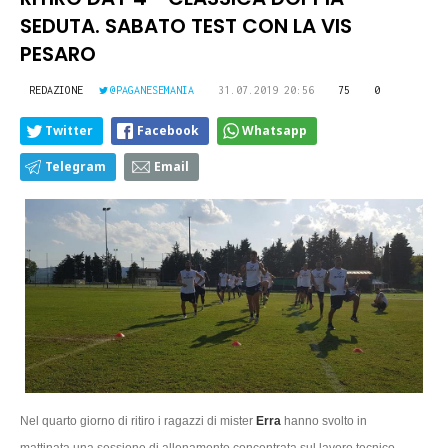
SEDUTA. SABATO TEST CON LA VIS
PESARO
REDAZIONE
@PAGANESEMANIA
31.07.2019 20:56
75
0
Twitter
Facebook
Whatsapp
Telegram
Email
Nel quarto giorno di ritiro i ragazzi di mister
Erra
hanno svolto in