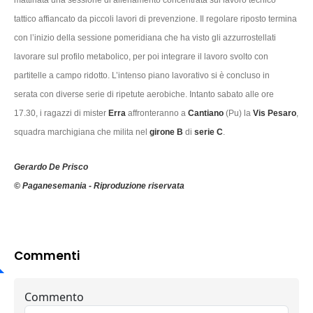
mattinata una sessione di allenamento concentrata sul lavoro tecnico
tattico affiancato da piccoli lavori di prevenzione. Il regolare riposto termina
con l’inizio della sessione pomeridiana che ha visto gli azzurrostellati
lavorare sul profilo metabolico, per poi integrare il lavoro svolto con
partitelle a campo ridotto. L’intenso piano lavorativo si è concluso in
serata con diverse serie di ripetute aerobiche. Intanto sabato alle ore
17.30, i ragazzi di mister
Erra
affronteranno a
Cantiano
(Pu) la
Vis Pesaro
,
squadra marchigiana che milita nel
girone B
di
serie C
.
Gerardo De Prisco
© Paganesemania - Riproduzione riservata
Commenti