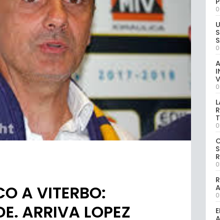
P
0
U
S
S
0
A
I
V
0
L
R
T
0
S
R
0
R
CO A VITERBO:
0
E. ARRIVA LOPEZ
E
A