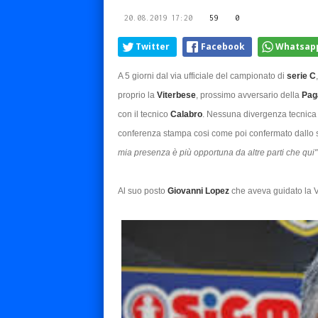
20.08.2019 17:20
59
0
Twitter
Facebook
Whatsap
A 5 giorni dal via ufficiale del campionato di
serie C
proprio la
Viterbese
, prossimo avversario della
Pag
con il tecnico
Calabro
. Nessuna divergenza tecnica
conferenza stampa cosi come poi confermato dallo 
mia presenza è più opportuna da altre parti che qui"
Al suo posto
Giovanni Lopez
che aveva guidato la V