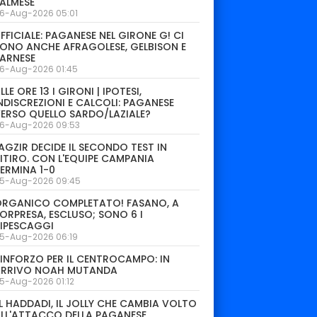
ALMESE
6-Aug-2026 05:01
FFICIALE: PAGANESE NEL GIRONE G! CI
ONO ANCHE AFRAGOLESE, GELBISON E
ARNESE
6-Aug-2026 01:45
LLE ORE 13 I GIRONI | IPOTESI,
NDISCREZIONI E CALCOLI: PAGANESE
ERSO QUELLO SARDO/LAZIALE?
6-Aug-2026 09:53
AGZIR DECIDE IL SECONDO TEST IN
ITIRO. CON L'EQUIPE CAMPANIA
ERMINA 1-0
5-Aug-2026 09:45
ORGANICO COMPLETATO! FASANO, A
ORPRESA, ESCLUSO; SONO 6 I
IPESCAGGI
5-Aug-2026 06:19
INFORZO PER IL CENTROCAMPO: IN
ARRIVO NOAH MUTANDA
5-Aug-2026 01:12
L HADDADI, IL JOLLY CHE CAMBIA VOLTO
LL'ATTACCO DELLA PAGANESE