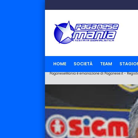
HOME
SOCIETÀ
TEAM
STAGIO
PaganeseMania è emanazione di Paganese.it - Registraz