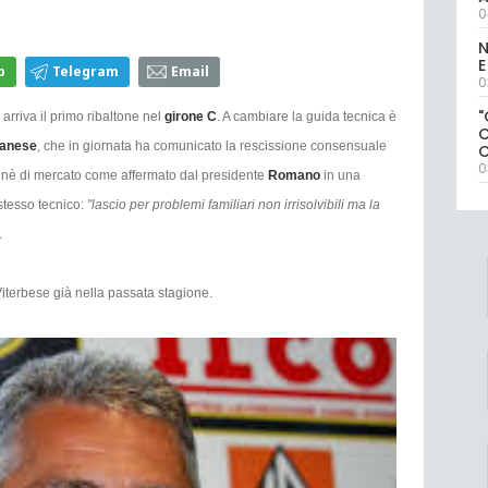
0
N
E
p
Telegram
Email
0
"
, arriva il primo ribaltone nel
girone C
. A cambiare la guida tecnica è
anese
, che in giornata ha comunicato la rescissione consensuale
0
 nè di mercato come affermato dal presidente
Romano
in una
stesso tecnico:
"lascio per problemi familiari non irrisolvibili ma la
.
iterbese già nella passata stagione.