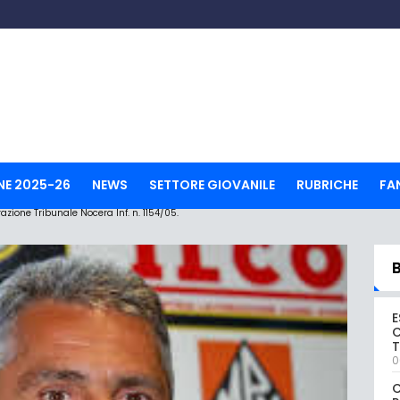
NE 2025-26
NEWS
SETTORE GIOVANILE
RUBRICHE
FA
ione Tribunale Nocera Inf. n. 1154/05.
E
C
0
C