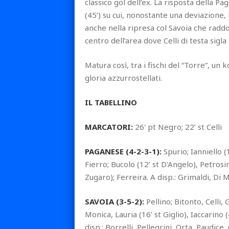
classico gol dell’ex. La risposta della Pa
(45’) su cui, nonostante una deviazione,
anche nella ripresa col Savoia che raddo
centro dell’area dove Celli di testa sigla 
Matura così, tra i fischi del “Torre”, un
gloria azzurrostellati.
IL TABELLINO
MARCATORI:
26' pt Negro; 22’ st Celli
PAGANESE (4-2-3-1):
Spurio; Ianniello (
Fierro; Bucolo (12’ st D'Angelo), Petrosin
Zugaro); Ferreira. A disp.: Grimaldi, Di M
SAVOIA (3-5-2):
Pellino; Bitonto, Celli,
Monica, Lauria (16’ st Giglio), Iaccarino
disp.: Borrelli, Pellegrini, Orta, Paudice, 