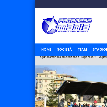
HOME
SOCIETÀ
TEAM
STAGIO
PaganeseMania è emanazione di Paganese.it - Registraz