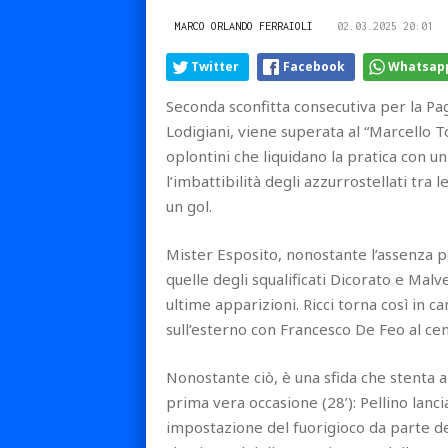
MARCO ORLANDO FERRAIOLI
02.03.2025 20:01
Twitter
Facebook
Whatsap
Seconda sconfitta consecutiva per la Paga
Lodigiani, viene superata al “Marcello Tor
oplontini che liquidano la pratica con u
l’imbattibilità degli azzurrostellati tr
un gol.
Mister Esposito, nonostante l’assenza pe
quelle degli squalificati Dicorato e Malv
ultime apparizioni. Ricci torna così in c
sull’esterno con Francesco De Feo al ce
Nonostante ciò, è una sfida che stenta a
prima vera occasione (28’): Pellino lan
impostazione del fuorigioco da parte del