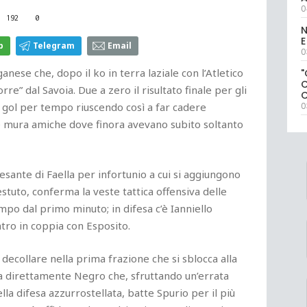
0
192
0
N
E
p
Telegram
Email
0
nese che, dopo il ko in terra laziale con l’Atletico
"
re” dal Savoia. Due a zero il risultato finale per gli
n gol per tempo riuscendo così a far cadere
0
a le mura amiche dove finora avevano subito soltanto
sante di Faella per infortunio a cui si aggiungono
estuto, conferma la veste tattica offensiva delle
ampo dal primo minuto; in difesa c’è Ianniello
ntro in coppia con Esposito.
 decollare nella prima frazione che si sblocca alla
cia direttamente Negro che, sfruttando un’errata
la difesa azzurrostellata, batte Spurio per il più