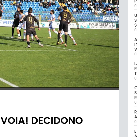
P
0
U
S
S
0
A
I
V
0
L
R
T
0
S
R
0
R
SAVOIA! DECIDONO
0
E
A