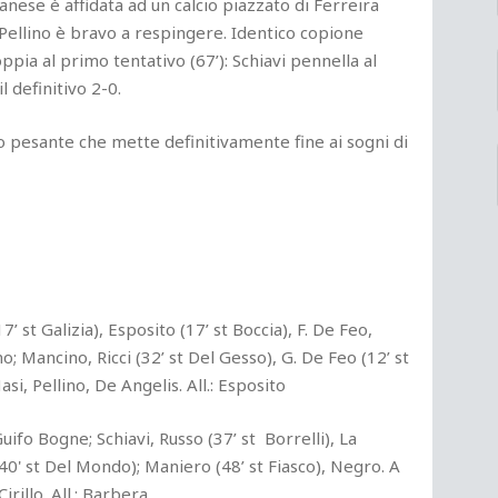
ganese è affidata ad un calcio piazzato di Ferreira
 Pellino è bravo a respingere. Identico copione
ppia al primo tentativo (67’): Schiavi pennella al
il definitivo 2-0.
 ko pesante che mette definitivamente fine ai sogni di
17’ st Galizia), Esposito (17’ st Boccia), F. De Feo,
o; Mancino, Ricci (32’ st Del Gesso), G. De Feo (12’ st
asi, Pellino, De Angelis. All.: Esposito
 Guifo Bogne; Schiavi, Russo (37’ st Borrelli), La
 (40' st Del Mondo); Maniero (48’ st Fiasco), Negro. A
Cirillo. All.: Barbera