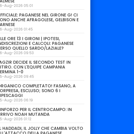
ALMESE
6-Aug-2026 05:01
FFICIALE: PAGANESE NEL GIRONE G! CI
ONO ANCHE AFRAGOLESE, GELBISON E
ARNESE
6-Aug-2026 01:45
LLE ORE 13 I GIRONI | IPOTESI,
NDISCREZIONI E CALCOLI: PAGANESE
ERSO QUELLO SARDO/LAZIALE?
6-Aug-2026 09:53
AGZIR DECIDE IL SECONDO TEST IN
ITIRO. CON L'EQUIPE CAMPANIA
ERMINA 1-0
5-Aug-2026 09:45
ORGANICO COMPLETATO! FASANO, A
ORPRESA, ESCLUSO; SONO 6 I
IPESCAGGI
5-Aug-2026 06:19
INFORZO PER IL CENTROCAMPO: IN
ARRIVO NOAH MUTANDA
5-Aug-2026 01:12
L HADDADI, IL JOLLY CHE CAMBIA VOLTO
LL'ATTACCO DELLA PAGANESE