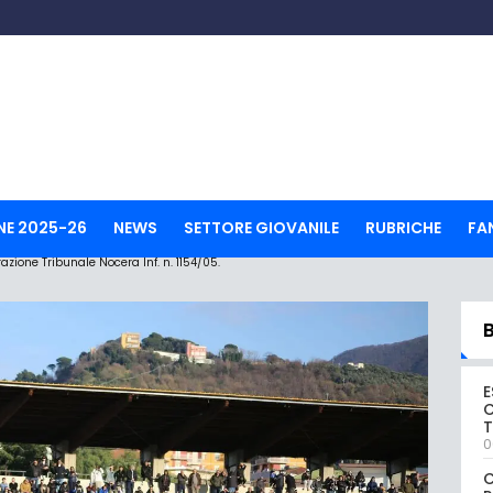
NE 2025-26
NEWS
SETTORE GIOVANILE
RUBRICHE
FA
ione Tribunale Nocera Inf. n. 1154/05.
E
C
0
C