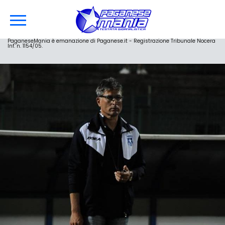
PaganeseMania è emanazione di Paganese.it - Registrazione Tribunale Nocera
Inf. n. 1154/05.