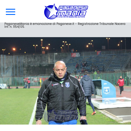
PaganeseMania è emanazione di Paganese.it - Registrazione Tribunale Nocera
Inf. n. 1154/05.