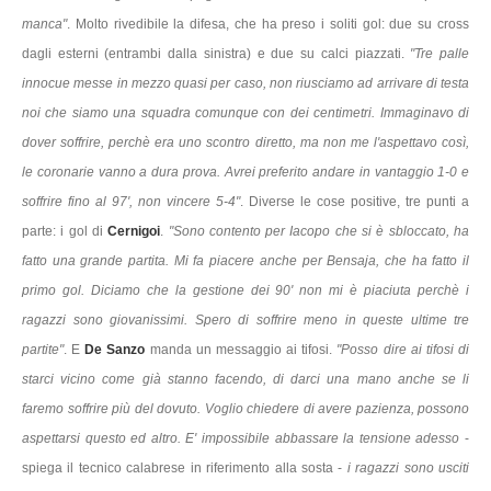
manca"
. Molto rivedibile la difesa, che ha preso i soliti gol: due su cross
dagli esterni (entrambi dalla sinistra) e due su calci piazzati.
"Tre palle
innocue messe in mezzo quasi per caso, non riusciamo ad arrivare di testa
noi che siamo una squadra comunque con dei centimetri. Immaginavo di
dover soffrire, perchè era uno scontro diretto, ma non me l'aspettavo così,
le coronarie vanno a dura prova. Avrei preferito andare in vantaggio 1-0 e
soffrire fino al 97', non vincere 5-4"
. Diverse le cose positive, tre punti a
parte: i gol di
Cernigoi
.
"Sono contento per Iacopo che si è sbloccato, ha
fatto una grande partita. Mi fa piacere anche per Bensaja, che ha fatto il
primo gol. Diciamo che la gestione dei 90' non mi è piaciuta perchè i
ragazzi sono giovanissimi. Spero di soffrire meno in queste ultime tre
partite"
. E
De Sanzo
manda un messaggio ai tifosi.
"Posso dire ai tifosi di
starci vicino come già stanno facendo, di darci una mano anche se li
faremo soffrire più del dovuto. Voglio chiedere di avere pazienza, possono
aspettarsi questo ed altro. E' impossibile abbassare la tensione adesso
-
spiega il tecnico calabrese in riferimento alla sosta -
i ragazzi sono usciti