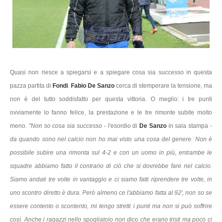
Quasi non riesce a spiegarsi e a spiegare cosa sia successo in questa
pazza partita di
Fondi
.
Fabio De Sanzo
cerca di stemperare la tensione, ma
non è del tutto soddisfatto per questa vittoria. O meglio: i tre punti
ovviamente lo fanno felice, la prestazione e le tre rimonte subite molto
meno.
"Non so cosa sia successo
- l'esordio di
De Sanzo
in sala stampa -
da quando sono nel calcio non ho mai visto una cosa del genere. Non è
possibile subire una rimonta sul 4-2 e con un uomo in più, entrambe le
squadre abbiamo fatto il contrario di ciò che si dovrebbe fare nel calcio.
Siamo andati tre volte in vantaggio e ci siamo fatti riprendere tre volte, in
uno scontro diretto è dura. Però almeno ce l'abbiamo fatta al 92', non so se
essere contento o scontento, mi tengo stretti i punti ma non si può soffrire
così. Anche i ragazzi nello spogliatoio non dico che erano tristi ma poco ci