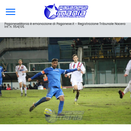
PaganeseMania è emanazione di Paganese.it - Registrazione Tribunale Nocera
Inf. n. 1154/05.