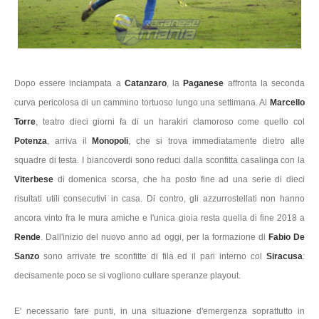
Dopo essere inciampata a
Catanzaro
, la
Paganese
affronta la seconda
curva pericolosa di un cammino tortuoso lungo una settimana. Al
Marcello
Torre
, teatro dieci giorni fa di un harakiri clamoroso come quello col
Potenza
, arriva il
Monopoli
, che si trova immediatamente dietro alle
squadre di testa. I biancoverdi sono reduci dalla sconfitta casalinga con la
Viterbese
di domenica scorsa, che ha posto fine ad una serie di dieci
risultati utili consecutivi in casa. Di contro, gli azzurrostellati non hanno
ancora vinto fra le mura amiche e l'unica gioia resta quella di fine 2018 a
Rende
. Dall'inizio del nuovo anno ad oggi, per la formazione di
Fabio De
Sanzo
sono arrivate tre sconfitte di fila ed il pari interno col
Siracusa
:
decisamente poco se si vogliono cullare speranze playout.
E' necessario fare punti, in una situazione d'emergenza soprattutto in