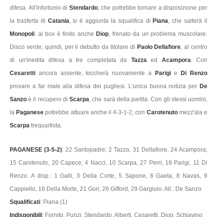
difesa. All'infortunio di
Stendardo
, che potrebbe tornare a disposizione per
la trasferta di
Catania
, si è aggiunta la squalifica di
Piana
, che salterà il
Monopoli
: ai box è finito anche
Diop
, frenato da un problema muscolare.
Disco verde, quindi, per il debutto da titolare di
Paolo Dellafiore
, al centro
di un'inedita difesa a tre completata da
Tazza
ed
Acampora
. Con
Cesaretti
ancora assente, toccherà nuovamente a
Parigi
e
Di Renzo
provare a far male alla difesa dei pugliesi. L'unica buona notizia per
De
Sanzo
è il recupero di
Scarpa
, che sarà della partita. Con gli stessi uomini,
la
Paganese
potrebbe attuare anche il 4-3-1-2, con
Carotenuto
mezz'ala e
Scarpa
trequartista.
PAGANESE (3-5-2)
: 22 Santopadre; 2 Tazza, 31 Dellafiore, 24 Acampora;
15 Carotenuto, 20 Capece, 4 Nacci, 10 Scarpa, 27 Perri; 19 Parigi, 11 Di
Renzo. A disp.: 1 Galli, 3 Della Corte, 5 Sapone, 6 Gaeta, 8 Navas, 9
Cappiello, 16 Della Morte, 21 Gori, 26 Gifford, 29 Gargiulo. All.: De Sanzo
Squalificati
: Piana (1)
Indisponibili
: Fornito, Punzi, Stendardo, Alberti, Cesaretti, Diop, Schiavino