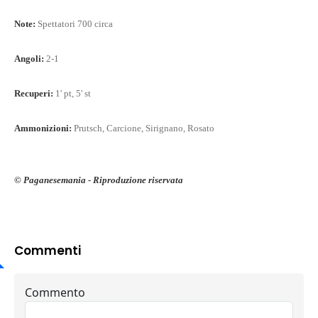
Note:
Spettatori 700 circa
Angoli:
2-1
Recuperi:
1' pt, 5' st
Ammonizioni:
Prutsch, Carcione, Sirignano, Rosato
© Paganesemania - Riproduzione riservata
Commenti