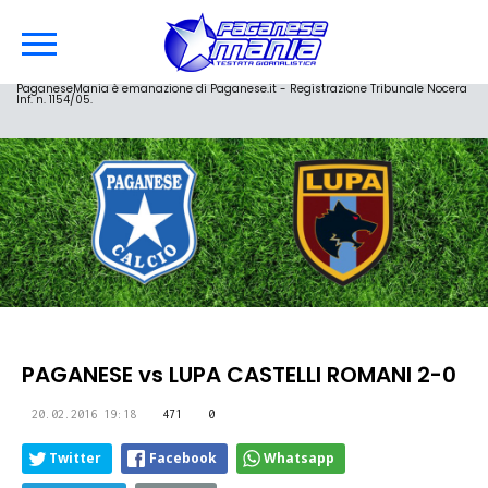
PaganeseMania è emanazione di Paganese.it - Registrazione Tribunale Nocera
Inf. n. 1154/05.
PAGANESE vs LUPA CASTELLI ROMANI 2-0
20.02.2016 19:18
471
0
Twitter
Facebook
Whatsapp