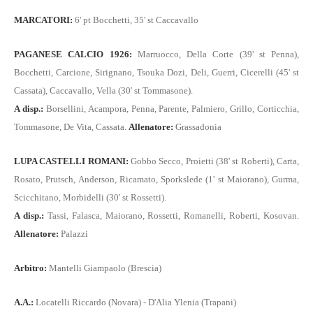
MARCATORI:
6' pt Bocchetti, 35' st Caccavallo
PAGANESE CALCIO 1926:
Marruocco, Della Corte (39' st Penna),
Bocchetti, Carcione, Sirignano, Tsouka Dozi, Deli, Guerri, Cicerelli (45' st
Cassata), Caccavallo, Vella (30' st Tommasone).
A disp.:
Borsellini, Acampora, Penna, Parente, Palmiero, Grillo, Corticchia,
Tommasone, De Vita, Cassata.
Allenatore:
Grassadonia
LUPA CASTELLI ROMANI:
Gobbo Secco, Proietti (38' st Roberti), Carta,
Rosato, Prutsch, Anderson, Ricamato, Sporkslede (1' st Maiorano), Gurma,
Scicchitano, Morbidelli (30' st Rossetti).
A disp.:
Tassi, Falasca, Maiorano, Rossetti, Romanelli, Roberti, Kosovan.
Allenatore:
Palazzi
Arbitro:
Mantelli Giampaolo (Brescia)
A.A.:
Locatelli Riccardo (Novara) - D'Alia Ylenia (Trapani)