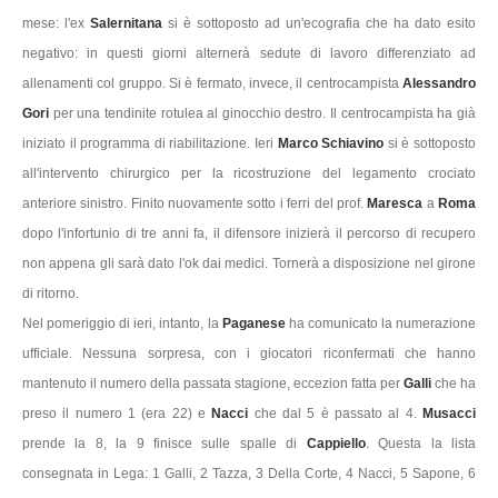
mese: l'ex
Salernitana
si è sottoposto ad un'ecografia che ha dato esito
negativo: in questi giorni alternerà sedute di lavoro differenziato ad
allenamenti col gruppo. Si è fermato, invece, il centrocampista
Alessandro
Gori
per una tendinite rotulea al ginocchio destro. Il centrocampista ha già
iniziato il programma di riabilitazione. Ieri
Marco Schiavino
si è sottoposto
all'intervento chirurgico per la ricostruzione del legamento crociato
anteriore sinistro. Finito nuovamente sotto i ferri del prof.
Maresca
a
Roma
dopo l'infortunio di tre anni fa, il difensore inizierà il percorso di recupero
non appena gli sarà dato l'ok dai medici. Tornerà a disposizione nel girone
di ritorno.
Nel pomeriggio di ieri, intanto, la
Paganese
ha comunicato la numerazione
ufficiale. Nessuna sorpresa, con i giocatori riconfermati che hanno
mantenuto il numero della passata stagione, eccezion fatta per
Galli
che ha
preso il numero 1 (era 22) e
Nacci
che dal 5 è passato al 4.
Musacci
prende la 8, la 9 finisce sulle spalle di
Cappiello
. Questa la lista
consegnata in Lega: 1 Galli, 2 Tazza, 3 Della Corte, 4 Nacci, 5 Sapone, 6