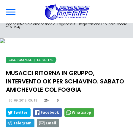
PaganeseMania è emanazione di Paganese.it - Registrazione Tribunale Nocera
Inf. n. 1154/05.
CASA PAGANESE | LE ULTIME
MUSACCI RITORNA IN GRUPPO,
INTERVENTO OK PER SCHIAVINO. SABATO
AMICHEVOLE COL FOGGIA
06.09.2018 09:18
254
0
Twitter
Facebook
Whatsapp
Telegram
Email