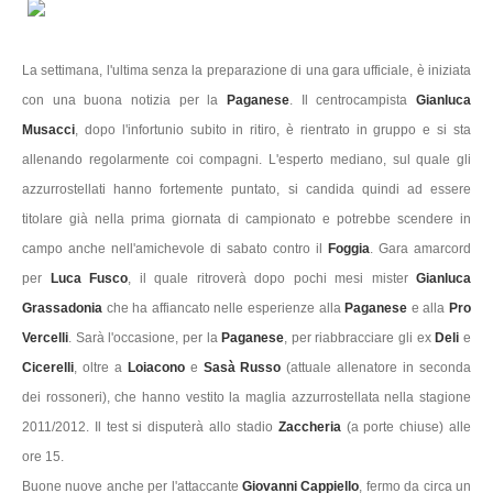
La settimana, l'ultima senza la preparazione di una gara ufficiale, è iniziata
con una buona notizia per la
Paganese
. Il centrocampista
Gianluca
Musacci
, dopo l'infortunio subito in ritiro, è rientrato in gruppo e si sta
allenando regolarmente coi compagni. L'esperto mediano, sul quale gli
azzurrostellati hanno fortemente puntato, si candida quindi ad essere
titolare già nella prima giornata di campionato e potrebbe scendere in
campo anche nell'amichevole di sabato contro il
Foggia
. Gara amarcord
per
Luca Fusco
, il quale ritroverà dopo pochi mesi mister
Gianluca
Grassadonia
che ha affiancato nelle esperienze alla
Paganese
e alla
Pro
Vercelli
. Sarà l'occasione, per la
Paganese
, per riabbracciare gli ex
Deli
e
Cicerelli
, oltre a
Loiacono
e
Sasà Russo
(attuale allenatore in seconda
dei rossoneri), che hanno vestito la maglia azzurrostellata nella stagione
2011/2012. Il test si disputerà allo stadio
Zaccheria
(a porte chiuse) alle
ore 15.
Buone nuove anche per l'attaccante
Giovanni Cappiello
, fermo da circa un