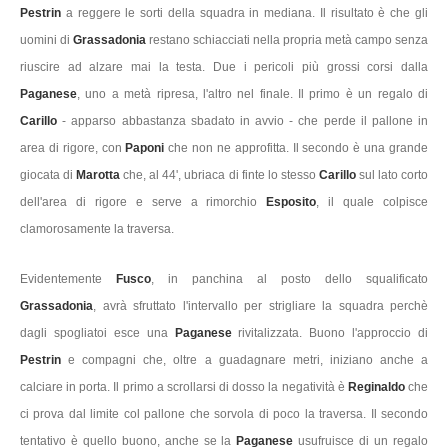
Pestrin
a reggere le sorti della squadra in mediana. Il risultato è che gli
uomini di
Grassadonia
restano schiacciati nella propria metà campo senza
riuscire ad alzare mai la testa. Due i pericoli più grossi corsi dalla
Paganese
, uno a metà ripresa, l'altro nel finale. Il primo è un regalo di
Carillo
- apparso abbastanza sbadato in avvio - che perde il pallone in
area di rigore, con
Paponi
che non ne approfitta. Il secondo è una grande
giocata di
Marotta
che, al 44', ubriaca di finte lo stesso
Carillo
sul lato corto
dell'area di rigore e serve a rimorchio
Esposito
, il quale colpisce
clamorosamente la traversa.
Evidentemente
Fusco
, in panchina al posto dello squalificato
Grassadonia
, avrà sfruttato l'intervallo per strigliare la squadra perchè
dagli spogliatoi esce una
Paganese
rivitalizzata. Buono l'approccio di
Pestrin
e compagni che, oltre a guadagnare metri, iniziano anche a
calciare in porta. Il primo a scrollarsi di dosso la negatività è
Reginaldo
che
ci prova dal limite col pallone che sorvola di poco la traversa. Il secondo
tentativo è quello buono, anche se la
Paganese
usufruisce di un regalo