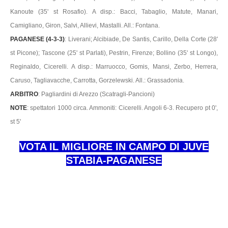
Kanoute (35' st Rosafio). A disp.: Bacci, Tabaglio, Matute, Manari,
Camigliano, Giron, Salvi, Allievi, Mastalli. All.: Fontana.
PAGANESE (4-3-3)
: Liverani; Alcibiade, De Santis, Carillo, Della Corte (28'
st Picone); Tascone (25' st Parlati), Pestrin, Firenze; Bollino (35' st Longo),
Reginaldo, Cicerelli. A disp.: Marruocco, Gomis, Mansi, Zerbo, Herrera,
Caruso, Tagliavacche, Carrotta, Gorzelewski. All.: Grassadonia.
ARBITRO
: Pagliardini di Arezzo (Scatragli-Pancioni)
NOTE
: spettatori 1000 circa. Ammoniti: Cicerelli. Angoli 6-3. Recupero pt 0',
st 5'
VOTA IL MIGLIORE IN CAMPO DI JUVE
STABIA-PAGANESE