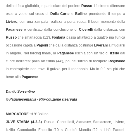
della difesa gialloblù, in particolare del portiere
Russo
. L'estremo difensore
esce a vuoto sul cross di
Della Corte
e
Bollino
, prendendo il tempo a
Liviero
, con una zampata realizza a porta vuota. Il buon momento della
Paganese
è certificato dalla conclusione di
Cicerelli
dalla distanza, con
Russo
che smanaccia (12').
Fontana
passa all'attacco a quattro ma l'unica
occasione capita a
Paponi
che dalla distanza costringe
Liverani
a rifugiarsi
in angolo. Nel forcing finale, la
Paganese
rischia con un tiro di
Izzillo
dal
cuore dell'area: palla altissima (44'), poi nell'ultimo di recupero
Reginaldo
in contropiede non trova il guizzo per il raddoppio. Ma lo 0-1 sta più che
bene alla
Paganese
.
Danilo Sorrentino
© Paganesemania - Riproduzione riservata
MARCATORE
: st 9' Bollino
JUVE STABIA (4-3-3)
: Russo; Cancellotti, Atanasov, Santacroce, Liviero;
Izzillo, Capodaglio, Esposito (10' st Cutolo); Marotta (22' st Lisi), Paponi,