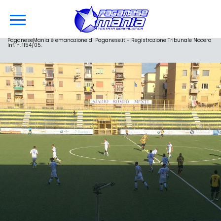
PaganeseMania è emanazione di Paganese.it - Registrazione Tribunale Nocera
Inf. n. 1154/05.