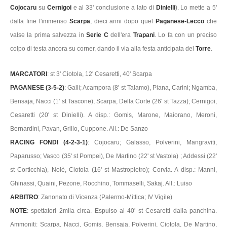
Cojocaru
su
Cernigoi
e al 33' conclusione a lato di
Dinielli
). Lo mette a 5'
dalla fine l'immenso
Scarpa
, dieci anni dopo quel
Paganese-Lecco
che
valse la prima salvezza in
Serie C
dell'era
Trapani
. Lo fa con un preciso
colpo di testa ancora su corner, dando il via alla festa anticipata del
Torre
.
MARCATORI
: st 3' Ciotola, 12' Cesaretti, 40' Scarpa
PAGANESE (3-5-2)
: Galli; Acampora (8' st Talamo), Piana, Carini; Ngamba,
Bensaja, Nacci (1' st Tascone), Scarpa, Della Corte (26' st Tazza); Cernigoi,
Cesaretti (20' st Dinielli). A disp.: Gomis, Marone, Maiorano, Meroni,
Bernardini, Pavan, Grillo, Cuppone. All.: De Sanzo
RACING FONDI (4-2-3-1)
: Cojocaru; Galasso, Polverini, Mangraviti,
Paparusso; Vasco (35' st Pompei), De Martino (22' st Vastola) ; Addessi (22'
st Corticchia), Nolè, Ciotola (16' st Mastropietro); Corvia. A disp.: Manni,
Ghinassi, Quaini, Pezone, Rocchino, Tommaselli, Sakaj. All.: Luiso
ARBITRO
: Zanonato di Vicenza (Palermo-Mittica; IV Vigile)
NOTE
: spettatori 2mila circa. Espulso al 40' st Cesaretti dalla panchina.
Ammoniti: Scarpa, Nacci, Gomis, Bensaja, Polverini, Ciotola, De Martino,