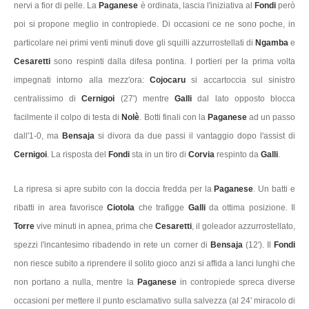
nervi a fior di pelle. La
Paganese
è ordinata, lascia l'iniziativa al
Fondi
però
poi si propone meglio in contropiede. Di occasioni ce ne sono poche, in
particolare nei primi venti minuti dove gli squilli azzurrostellati di
Ngamba
e
Cesaretti
sono respinti dalla difesa pontina. I portieri per la prima volta
impegnati intorno alla mezz'ora:
Cojocaru
si accartoccia sul sinistro
centralissimo di
Cernigoi
(27') mentre
Galli
dal lato opposto blocca
facilmente il colpo di testa di
Nolè
. Botti finali con la
Paganese
ad un passo
dall'1-0, ma
Bensaja
si divora da due passi il vantaggio dopo l'assist di
Cernigoi
. La risposta del
Fondi
sta in un tiro di
Corvia
respinto da
Galli
.
La ripresa si apre subito con la doccia fredda per la
Paganese
. Un batti e
ribatti in area favorisce
Ciotola
che trafigge
Galli
da ottima posizione. Il
Torre
vive minuti in apnea, prima che
Cesaretti
, il goleador azzurrostellato,
spezzi l'incantesimo ribadendo in rete un corner di
Bensaja
(12'). Il
Fondi
non riesce subito a riprendere il solito gioco anzi si affida a lanci lunghi che
non portano a nulla, mentre la
Paganese
in contropiede spreca diverse
occasioni per mettere il punto esclamativo sulla salvezza (al 24' miracolo di