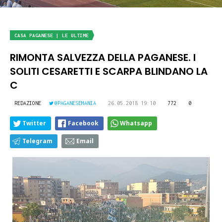
CASA PAGANESE | LE ULTIME
RIMONTA SALVEZZA DELLA PAGANESE. I
SOLITI CESARETTI E SCARPA BLINDANO LA
C
REDAZIONE
@PAGANESEMANIA
26.05.2018 19:10
772
0
Twitter
Facebook
Whatsapp
Telegram
Email