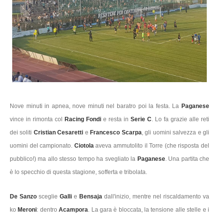
Nove minuti in apnea, nove minuti nel baratro poi la festa. La
Paganese
vince in rimonta col
Racing Fondi
e resta in
Serie C
. Lo fa grazie alle reti
dei soliti
Cristian Cesaretti
e
Francesco Scarpa
, gli uomini salvezza e gli
uomini del campionato.
Ciotola
aveva ammutolito il Torre (che risposta del
pubblico!) ma allo stesso tempo ha svegliato la
Paganese
. Una partita che
è lo specchio di questa stagione, sofferta e tribolata.
De Sanzo
sceglie
Galli
e
Bensaja
dall'inizio, mentre nel riscaldamento va
ko
Meroni
: dentro
Acampora
. La gara è bloccata, la tensione alle stelle e i