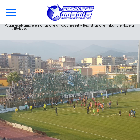
PaganeseMania è emanazione di Paganese.it - Registrazione Tribunale Nocera
Inf. n. 1154/05.