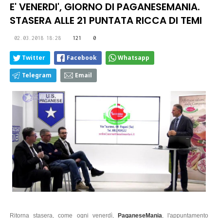
E' VENERDI', GIORNO DI PAGANESEMANIA.
STASERA ALLE 21 PUNTATA RICCA DI TEMI
02.03.2018 18:28
121
0
Twitter
Facebook
Whatsapp
Telegram
Email
Ritorna stasera, come ogni venerdì,
PaganeseMania
, l'appuntamento