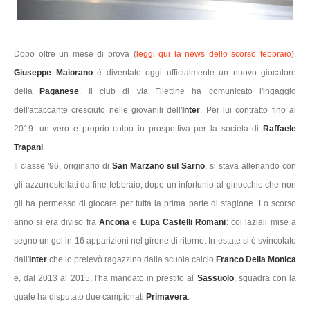
Dopo oltre un mese di prova (
leggi qui la news dello scorso febbraio
),
Giuseppe Maiorano
è diventato oggi ufficialmente un nuovo giocatore
della
Paganese
. Il club di via Filettine ha comunicato l'ingaggio
dell'attaccante cresciuto nelle giovanili dell'
Inter
. Per lui contratto fino al
2019: un vero e proprio colpo in prospettiva per la società di
Raffaele
Trapani
.
Il classe '96, originario di
San Marzano sul Sarno
, si stava allenando con
gli azzurrostellati da fine febbraio, dopo un infortunio al ginocchio che non
gli ha permesso di giocare per tutta la prima parte di stagione. Lo scorso
anno si era diviso fra
Ancona
e
Lupa Castelli Romani
: coi laziali mise a
segno un gol in 16 apparizioni nel girone di ritorno. In estate si è svincolato
dall'
Inter
che lo prelevò ragazzino dalla scuola calcio
Franco Della Monica
e, dal 2013 al 2015, l'ha mandato in prestito al
Sassuolo
, squadra con la
quale ha disputato due campionati
Primavera
.