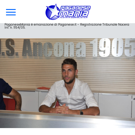
PaganeseMania è emanazione di Paganese.it - Registrazione Tribunale Nocera
Inf. n. 1154/05.