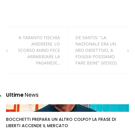
A TARANTO FISCHIA
DE SANTIS: "LA
ANDREINI. LO
NAZIONALE ERA UN
SCORSO ANNO FECE
MIO OBIETTIVO, A
ARRABBIARE LA
FOGGIA POSSIAMO
PAGANESE...
FARE BENE" (VIDEO)
Ultime
News
BOCCHETTI PREPARA UN ALTRO COLPO? LA FRASE DI
LIBERTI ACCENDE IL MERCATO