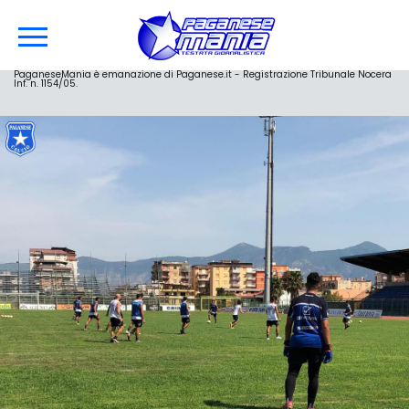
PaganeseMania è emanazione di Paganese.it - Registrazione Tribunale Nocera
Inf. n. 1154/05.