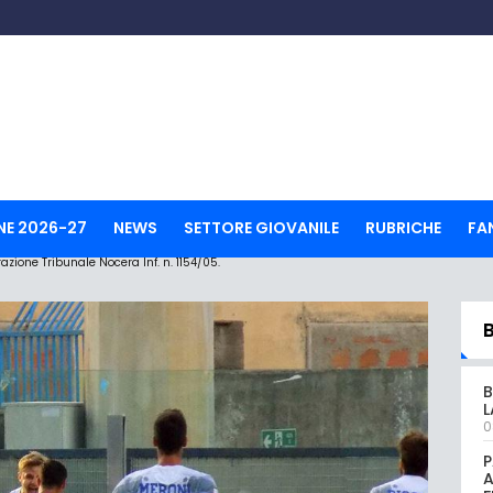
NE 2026-27
NEWS
SETTORE GIOVANILE
RUBRICHE
FA
ione Tribunale Nocera Inf. n. 1154/05.
B
L
0
P
A