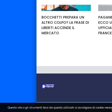
BOCCHETTI PREPARA UN
PAGANE
ALTRO COLPO? LA FRASE DI
ECCO U
LIBERTI ACCENDE IL
UFFICIA
MERCATO
FRANC
Questo sito o gli strumenti terzi da questo utilizzati si avvalgono di cookie neces
HOME
SOCIETA
TEAM
NEWS
SETTOR