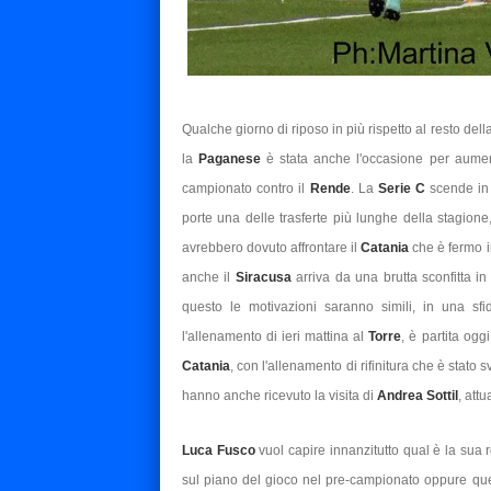
Qualche giorno di riposo in più rispetto al resto de
la
Paganese
è stata anche l'occasione per aument
campionato contro il
Rende
. La
Serie C
scende in c
porte una delle trasferte più lunghe della stagion
avrebbero dovuto affrontare il
Catania
che è fermo i
anche il
Siracusa
arriva da una brutta sconfitta i
questo le motivazioni saranno simili, in una sf
l'allenamento di ieri mattina al
Torre
, è partita oggi
Catania
, con l'allenamento di rifinitura che è stato 
hanno anche ricevuto la visita di
Andrea Sottil
, att
Luca Fusco
vuol capire innanzitutto qual è la sua 
sul piano del gioco nel pre-campionato oppure qu