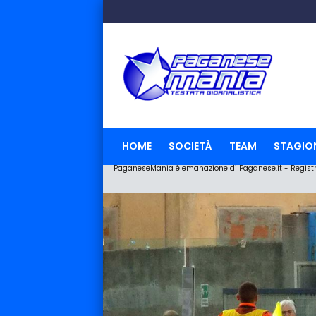
HOME
SOCIETÀ
TEAM
STAGIO
PaganeseMania è emanazione di Paganese.it - Registraz