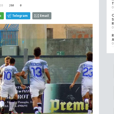
T
33
280
0
0
p
Telegram
Email
S
R
0
R
0