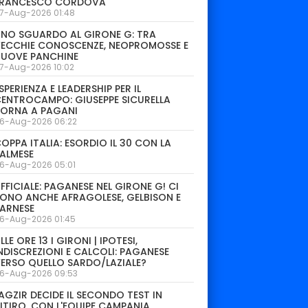
FRANCESCO CORDOVA
7-Aug-2026 01:48
NO SGUARDO AL GIRONE G: TRA
ECCHIE CONOSCENZE, NEOPROMOSSE E
NUOVE PANCHINE
7-Aug-2026 10:02
SPERIENZA E LEADERSHIP PER IL
ENTROCAMPO: GIUSEPPE SICURELLA
TORNA A PAGANI
6-Aug-2026 06:22
OPPA ITALIA: ESORDIO IL 30 CON LA
ALMESE
6-Aug-2026 05:01
FFICIALE: PAGANESE NEL GIRONE G! CI
ONO ANCHE AFRAGOLESE, GELBISON E
ARNESE
6-Aug-2026 01:45
LLE ORE 13 I GIRONI | IPOTESI,
NDISCREZIONI E CALCOLI: PAGANESE
ERSO QUELLO SARDO/LAZIALE?
6-Aug-2026 09:53
AGZIR DECIDE IL SECONDO TEST IN
ITIRO. CON L'EQUIPE CAMPANIA