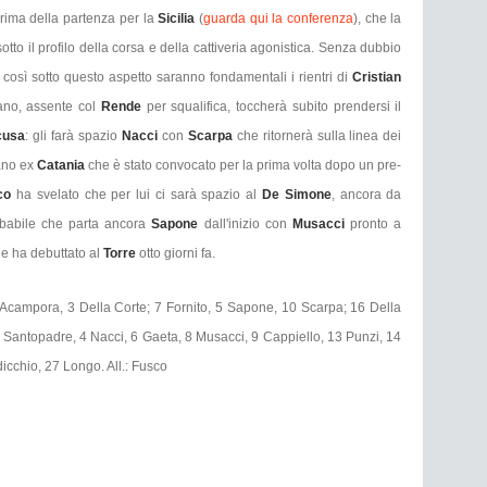
 prima della partenza per la
Sicilia
(
guarda qui la conferenza
), che la
to il profilo della corsa e della cattiveria agonistica. Senza dubbio
così sotto questo aspetto saranno fondamentali i rientri di
Cristian
cano, assente col
Rende
per squalifica, toccherà subito prendersi il
cusa
: gli farà spazio
Nacci
con
Scarpa
che ritornerà sulla linea dei
iano ex
Catania
che è stato convocato per la prima volta dopo un pre-
co
ha svelato che per lui ci sarà spazio al
De Simone
, ancora da
robabile che parta ancora
Sapone
dall'inizio con
Musacci
pronto a
he ha debuttato al
Torre
otto giorni fa.
4 Acampora, 3 Della Corte; 7 Fornito, 5 Sapone, 10 Scarpa; 16 Della
22 Santopadre, 4 Nacci, 6 Gaeta, 8 Musacci, 9 Cappiello, 13 Punzi, 14
icchio, 27 Longo. All.: Fusco