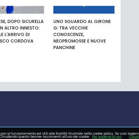
SE, DOPO SICURELLA
UNO SGUARDO AL GIRONE
N ALTRO INNESTO:
G: TRA VECCHIE
LE L'ARRIVO DI
CONOSCENZE,
ESCO CORDOVA
NEOPROMOSSE E NUOVE
PANCHINE
sari al funzionamento ed utili alle finalità illustrate nella cookie policy. Se vuoi sapern
E GIOVANILE
FOTO
VIDEO
Chiudendo questo banner acconsenti all'uso dei cookie.
Per saperne di più
Chiud