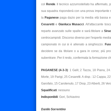
col
Rende
. Il tecnico azzurrostellato ha affermato,
sua squadra risponderà con una prova importante sot
la
Paganese
paga dazio per la media età bassa e 
Cesaretti
e
Gianluca Musacci
. All'attaccante tos
reparto avanzato sulle spalle e sarà titolare a
Sira
centrocampisti. Discorso diverso per l'esperto med
campionato in cui si è allenato a singhiozzo.
Fus
decidere se da titolare o a gara in corso; più p
subentrare. Per il resto, confermata la formazione c
PAGANESE (4-3-3)
: 1 Galli; 2 Tazza, 18 Piana, 2
Morte, 19 Parigi, 25 Cesaretti. A disp.: 12 Cappa, 
Garofalo, 15 Carotenuto, 17 Diop, 23 Alberti, 26 Verd
Squalificati
: nessuno
Indisponibili
: Gori, Schiavino
Danilo Sorrentino