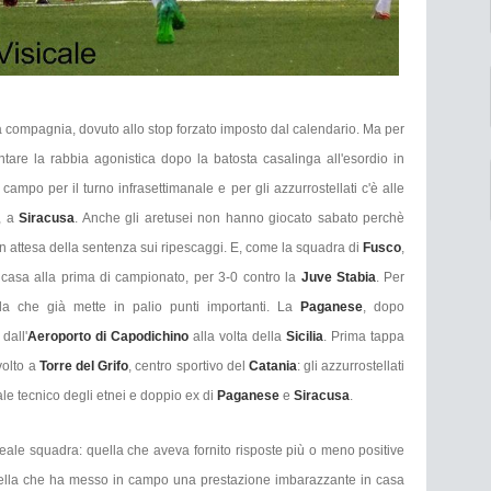
lla compagnia, dovuto allo stop forzato imposto dal calendario. Ma per
are la rabbia agonistica dopo la batosta casalinga all'esordio in
ampo per il turno infrasettimanale e per gli azzurrostellati c'è alle
e, a
Siracusa
. Anche gli aretusei non hanno giocato sabato perchè
n attesa della sentenza sui ripescaggi. E, come la squadra di
Fusco
,
n casa alla prima di campionato, per 3-0 contro la
Juve Stabia
. Per
ida che già mette in palio punti importanti. La
Paganese
, dopo
 dall'
Aeroporto di Capodichino
alla volta della
Sicilia
. Prima tappa
svolto a
Torre del Grifo
, centro sportivo del
Catania
: gli azzurrostellati
uale tecnico degli etnei e doppio ex di
Paganese
e
Siracusa
.
reale squadra: quella che aveva fornito risposte più o meno positive
ella che ha messo in campo una prestazione imbarazzante in casa