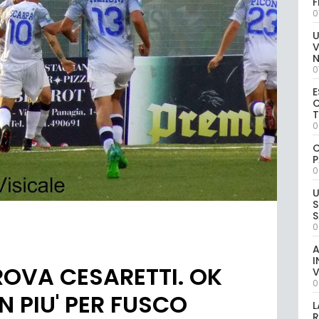
0
U
V
0
E
C
0
C
P
0
U
S
S
0
A
I
ROVA CESARETTI. OK
V
0
 PIU' PER FUSCO
L
R