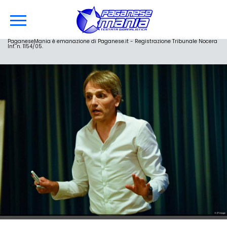
PaganeseMania è emanazione di Paganese.it - Registrazione Tribunale Nocera
Inf. n. 1154/05.