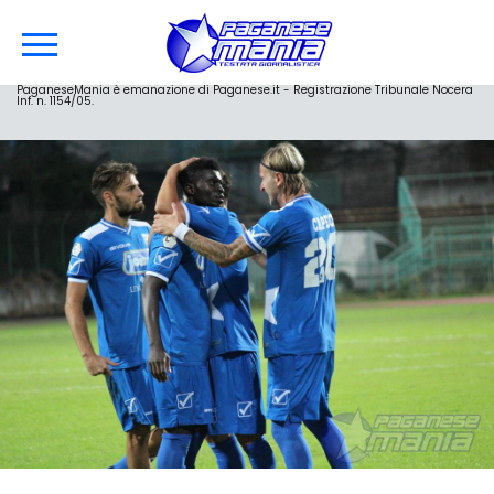
PaganeseMania è emanazione di Paganese.it - Registrazione Tribunale Nocera
Inf. n. 1154/05.