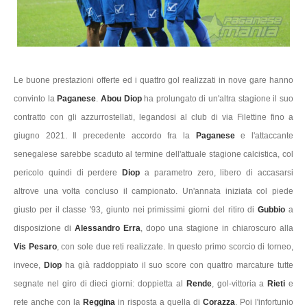
Le buone prestazioni offerte ed i quattro gol realizzati in nove gare hanno
convinto la
Paganese
.
Abou Diop
ha prolungato di un'altra stagione il suo
contratto con gli azzurrostellati, legandosi al club di via Filettine fino a
giugno 2021. Il precedente accordo fra la
Paganese
e l'attaccante
senegalese sarebbe scaduto al termine dell'attuale stagione calcistica, col
pericolo quindi di perdere
Diop
a parametro zero, libero di accasarsi
altrove una volta concluso il campionato. Un'annata iniziata col piede
giusto per il classe '93, giunto nei primissimi giorni del ritiro di
Gubbio
a
disposizione di
Alessandro Erra
, dopo una stagione in chiaroscuro alla
Vis Pesaro
, con sole due reti realizzate. In questo primo scorcio di torneo,
invece,
Diop
ha già raddoppiato il suo score con quattro marcature tutte
segnate nel giro di dieci giorni: doppietta al
Rende
, gol-vittoria a
Rieti
e
rete anche con la
Reggina
in risposta a quella di
Corazza
. Poi l'infortunio