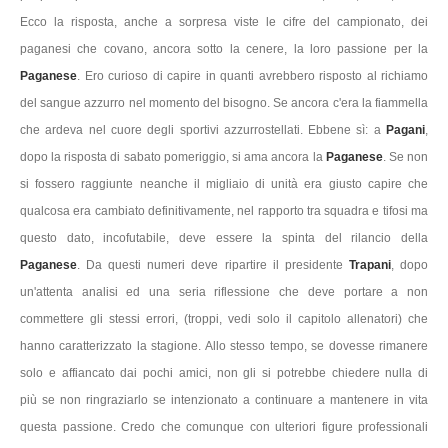
Ecco la risposta, anche a sorpresa viste le cifre del campionato, dei
paganesi che covano, ancora sotto la cenere, la loro passione per la
Paganese
. Ero curioso di capire in quanti avrebbero risposto al richiamo
del sangue azzurro nel momento del bisogno. Se ancora c'era la fiammella
che ardeva nel cuore degli sportivi azzurrostellati. Ebbene sì: a
Pagani
,
dopo la risposta di sabato pomeriggio, si ama ancora la
Paganese
. Se non
si fossero raggiunte neanche il migliaio di unità era giusto capire che
qualcosa era cambiato definitivamente, nel rapporto tra squadra e tifosi ma
questo dato, incofutabile, deve essere la spinta del rilancio della
Paganese
. Da questi numeri deve ripartire il presidente
Trapani
, dopo
un'attenta analisi ed una seria riflessione che deve portare a non
commettere gli stessi errori, (troppi, vedi solo il capitolo allenatori) che
hanno caratterizzato la stagione. Allo stesso tempo, se dovesse rimanere
solo e affiancato dai pochi amici, non gli si potrebbe chiedere nulla di
più se non ringraziarlo se intenzionato a continuare a mantenere in vita
questa passione. Credo che comunque con ulteriori figure professionali