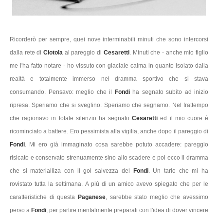
Ricorderò per sempre, quei nove interminabili minuti che sono intercorsi
dalla rete di
Ciotola
al pareggio di
Cesaretti
. Minuti che - anche mio figlio
me l'ha fatto notare - ho vissuto con glaciale calma in quanto isolato dalla
realtà e totalmente immerso nel dramma sportivo che si stava
consumando. Pensavo: meglio che il
Fondi
ha segnato subito ad inizio
ripresa. Speriamo che si sveglino. Speriamo che segnamo. Nel frattempo
che ragionavo in totale silenzio ha segnato
Cesaretti
ed il mio cuore è
ricominciato a battere. Ero pessimista alla vigilia, anche dopo il pareggio di
Fondi
. Mi ero già immaginato cosa sarebbe potuto accadere: pareggio
risicato e conservato strenuamente sino allo scadere e poi ecco il dramma
che si materialliza con il gol salvezza del
Fondi
. Un tarlo che mi ha
rovistato tutta la settimana. A più di un amico avevo spiegato che per le
caratteristiche di questa
Paganese
, sarebbe stato meglio che avessimo
perso a
Fondi
, per partire mentalmente preparati con l'idea di dover vincere