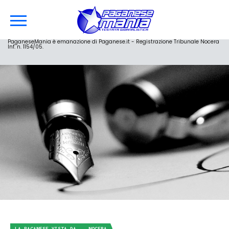
PaganeseMania è emanazione di Paganese.it - Registrazione Tribunale Nocera
Inf. n. 1154/05.
LA PAGANESE VISTA DA... NOCERA