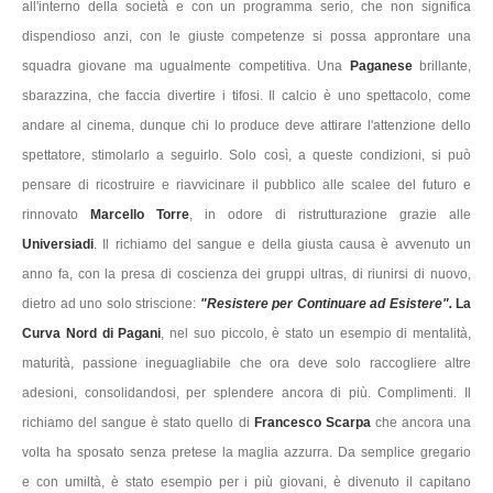
all'interno della società e con un programma serio, che non significa
dispendioso anzi, con le giuste competenze si possa approntare una
squadra giovane ma ugualmente competitiva. Una
Paganese
brillante,
sbarazzina, che faccia divertire i tifosi. Il calcio è uno spettacolo, come
andare al cinema, dunque chi lo produce deve attirare l'attenzione dello
spettatore, stimolarlo a seguirlo. Solo così, a queste condizioni, si può
pensare di ricostruire e riavvicinare il pubblico alle scalee del futuro e
rinnovato
Marcello
Torre
, in odore di ristrutturazione grazie alle
Universiadi
. Il richiamo del sangue e della giusta causa è avvenuto un
anno fa, con la presa di coscienza dei gruppi ultras, di riunirsi di nuovo,
dietro ad uno solo striscione:
"Resistere per Continuare ad Esistere".
La
Curva Nord di Pagani
, nel suo piccolo, è stato un esempio di mentalità,
maturità, passione ineguagliabile che ora deve solo raccogliere altre
adesioni, consolidandosi, per splendere ancora di più. Complimenti. Il
richiamo del sangue è stato quello di
Francesco
Scarpa
che ancora una
volta ha sposato senza pretese la maglia azzurra. Da semplice gregario
e con umiltà, è stato esempio per i più giovani, è divenuto il capitano