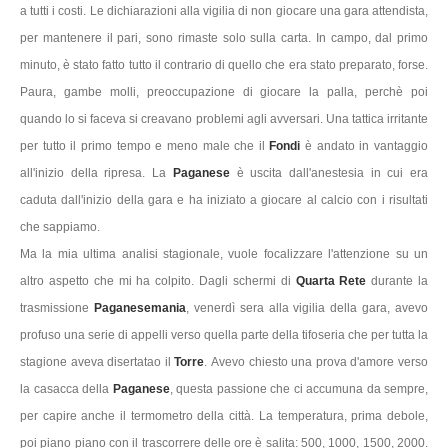
a tutti i costi. Le dichiarazioni alla vigilia di non giocare una gara attendista,
per mantenere il pari, sono rimaste solo sulla carta. In campo, dal primo
minuto, è stato fatto tutto il contrario di quello che era stato preparato, forse.
Paura, gambe molli, preoccupazione di giocare la palla, perchè poi
quando lo si faceva si creavano problemi agli avversari. Una tattica irritante
per tutto il primo tempo e meno male che il
Fondi
è andato in vantaggio
all'inizio della ripresa. La
Paganese
è uscita dall'anestesia in cui era
caduta dall'inizio della gara e ha iniziato a giocare al calcio con i risultati
che sappiamo.
Ma la mia ultima analisi stagionale, vuole focalizzare l'attenzione su un
altro aspetto che mi ha colpito. Dagli schermi di
Quarta Rete
durante la
trasmissione
Paganesemania
, venerdì sera alla vigilia della gara, avevo
profuso una serie di appelli verso quella parte della tifoseria che per tutta la
stagione aveva disertatao il
Torre
. Avevo chiesto una prova d'amore verso
la casacca della
Paganese
, questa passione che ci accumuna da sempre,
per capire anche il termometro della città. La temperatura, prima debole,
poi piano piano con il trascorrere delle ore è salita: 500, 1000, 1500, 2000.