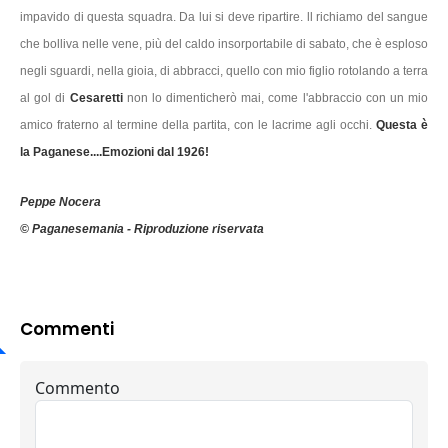
impavido di questa squadra. Da lui si deve ripartire. ll richiamo del sangue
che bolliva nelle vene, più del caldo insorportabile di sabato, che è esploso
negli sguardi, nella gioia, di abbracci, quello con mio figlio rotolando a terra
al gol di
Cesaretti
non lo dimenticherò mai, come l'abbraccio con un mio
amico fraterno al termine della partita, con le lacrime agli occhi.
Questa è
la Paganese....Emozioni dal 1926!
Peppe Nocera
© Paganesemania - Riproduzione riservata
Commenti