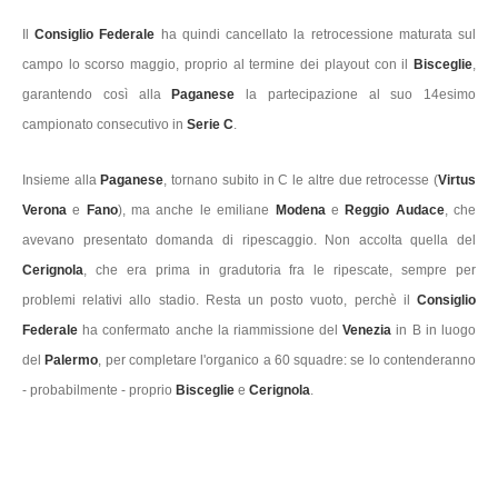
Il
Consiglio Federale
ha quindi cancellato la retrocessione maturata sul
campo lo scorso maggio, proprio al termine dei playout con il
Bisceglie
,
garantendo così alla
Paganese
la partecipazione al suo 14esimo
campionato consecutivo in
Serie C
.
Insieme alla
Paganese
, tornano subito in C le altre due retrocesse (
Virtus
Verona
e
Fano
), ma anche le emiliane
Modena
e
Reggio Audace
, che
avevano presentato domanda di ripescaggio. Non accolta quella del
Cerignola
, che era prima in gradutoria fra le ripescate, sempre per
problemi relativi allo stadio. Resta un posto vuoto, perchè il
Consiglio
Federale
ha confermato anche la riammissione del
Venezia
in B in luogo
del
Palermo
, per completare l'organico a 60 squadre: se lo contenderanno
- probabilmente - proprio
Bisceglie
e
Cerignola
.