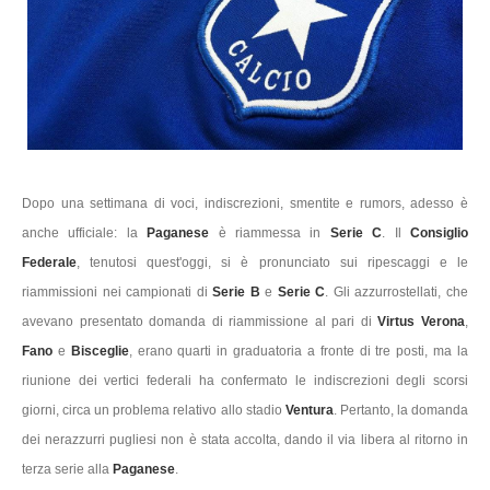
Dopo una settimana di voci, indiscrezioni, smentite e rumors, adesso è
anche ufficiale: la
Paganese
è riammessa in
Serie C
. Il
Consiglio
Federale
, tenutosi quest'oggi, si è pronunciato sui ripescaggi e le
riammissioni nei campionati di
Serie B
e
Serie C
. Gli azzurrostellati, che
avevano presentato domanda di riammissione al pari di
Virtus Verona
,
Fano
e
Bisceglie
, erano quarti in graduatoria a fronte di tre posti, ma la
riunione dei vertici federali ha confermato le indiscrezioni degli scorsi
giorni, circa un problema relativo allo stadio
Ventura
. Pertanto, la domanda
dei nerazzurri pugliesi non è stata accolta, dando il via libera al ritorno in
terza serie alla
Paganese
.