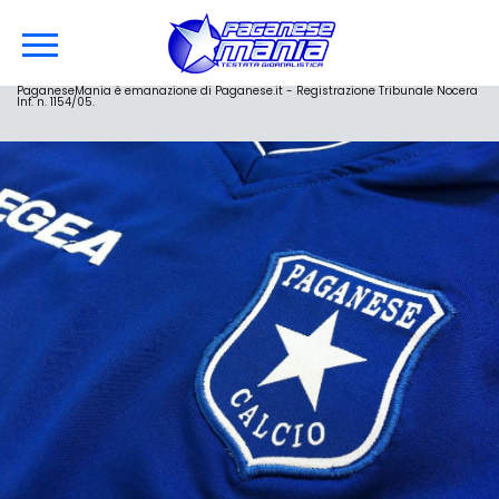
PaganeseMania è emanazione di Paganese.it - Registrazione Tribunale Nocera
Inf. n. 1154/05.