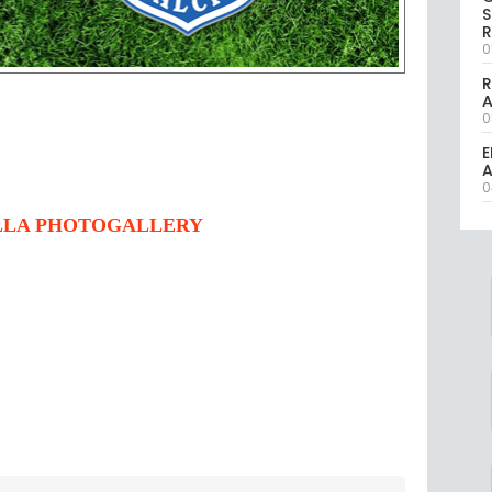
S
R
0
R
0
E
A
0
LLA PHOTOGALLERY