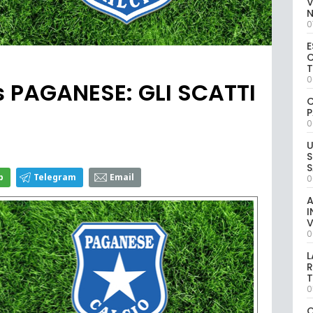
V
0
E
C
0
 PAGANESE: GLI SCATTI
C
P
0
U
S
S
p
Telegram
Email
0
A
I
V
0
L
R
T
0