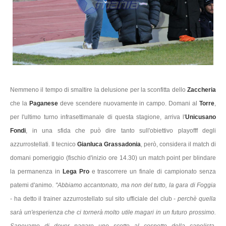
Nemmeno il tempo di smaltire la delusione per la sconfitta dello
Zaccheria
che la
Paganese
deve scendere nuovamente in campo. Domani al
Torre
,
per l'ultimo turno infrasettimanale di questa stagione, arriva l'
Unicusano
Fondi
, in una sfida che può dire tanto sull'obiettivo playofff degli
azzurrostellati. Il tecnico
Gianluca Grassadonia
, però, considera il match di
domani pomeriggio (fischio d'inizio ore 14.30) un match point per blindare
la permanenza in
Lega Pro
e trascorrere un finale di campionato senza
patemi d'animo.
"Abbiamo accantonato, ma non del tutto, la gara di Foggia
- ha detto il trainer azzurrostellato sul sito ufficiale del club -
perchè quella
sarà un'esperienza che ci tornerà molto utile magari in un futuro prossimo.
Sapevamo di dover pagare uno scotto al cospetto della capolista,