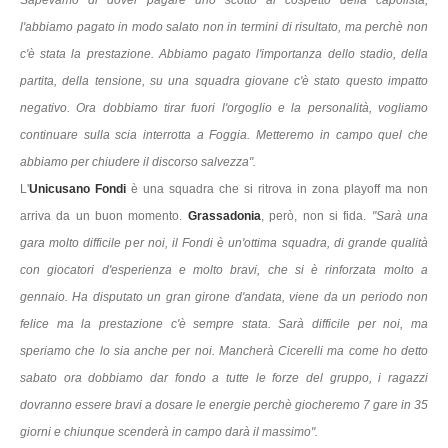
l'abbiamo pagato in modo salato non in termini di risultato, ma perchè non
c'è stata la prestazione. Abbiamo pagato l'importanza dello stadio, della
partita, della tensione, su una squadra giovane c'è stato questo impatto
negativo. Ora dobbiamo tirar fuori l'orgoglio e la personalità, vogliamo
continuare sulla scia interrotta a Foggia. Metteremo in campo quel che
abbiamo per chiudere il discorso salvezza".
L'
Unicusano Fondi
è una squadra che si ritrova in zona playoff ma non
arriva da un buon momento.
Grassadonia
, però, non si fida.
"Sarà una
gara molto difficile per noi, il Fondi è un'ottima squadra, di grande qualità
con giocatori d'esperienza e molto bravi, che si è rinforzata molto a
gennaio. Ha disputato un gran girone d'andata, viene da un periodo non
felice ma la prestazione c'è sempre stata. Sarà difficile per noi, ma
speriamo che lo sia anche per noi. Mancherà Cicerelli ma come ho detto
sabato ora dobbiamo dar fondo a tutte le forze del gruppo, i ragazzi
dovranno essere bravi a dosare le energie perchè giocheremo 7 gare in 35
giorni e chiunque scenderà in campo darà il massimo".