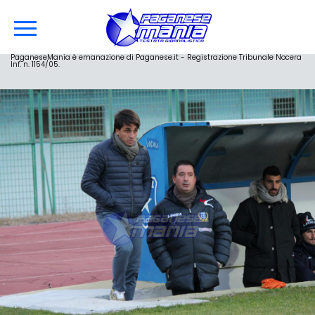
PaganeseMania è emanazione di Paganese.it - Registrazione Tribunale Nocera
Inf. n. 1154/05.