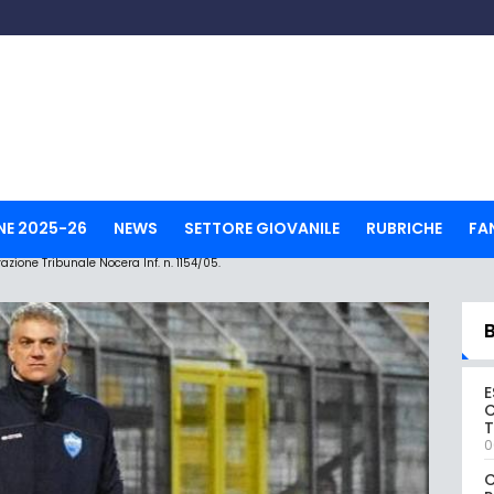
NE 2025-26
NEWS
SETTORE GIOVANILE
RUBRICHE
FA
ione Tribunale Nocera Inf. n. 1154/05.
E
C
0
C