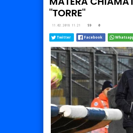
MATERA CHIAMAT
"TORRE"
11.02.2018 11:21
59
0
Twitter
Facebook
Whatsap