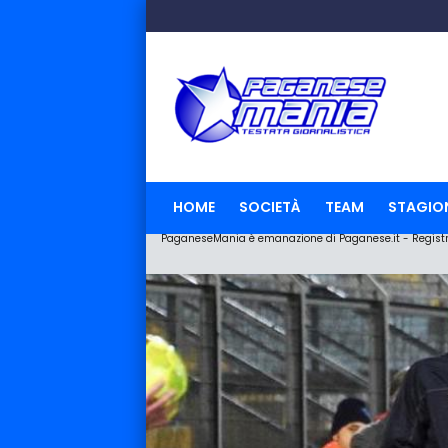
HOME
SOCIETÀ
TEAM
STAGIO
PaganeseMania è emanazione di Paganese.it - Registraz