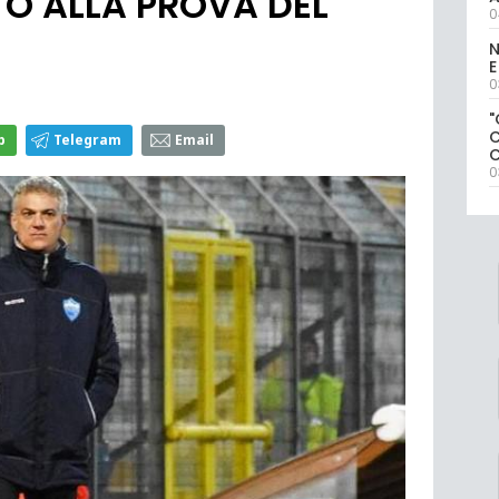
O ALLA PROVA DEL
0
N
E
0
"
p
Telegram
Email
0