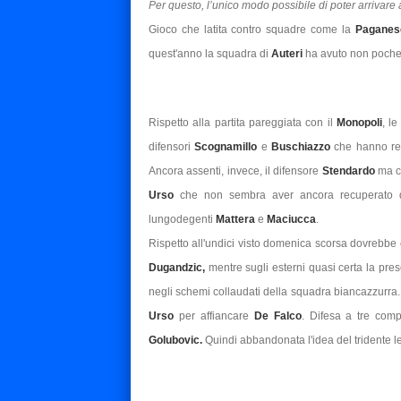
Per questo, l’unico modo possibile di poter arrivare a
Gioco che latita contro squadre come la
Paganes
quest'anno la squadra di
Auteri
ha avuto non poche 
Rispetto alla partita pareggiata con il
Monopoli
, l
difensori
Scognamillo
e
Buschiazzo
che hanno rec
Ancora assenti, invece, il difensore
Stendardo
ma co
Urso
che non sembra aver ancora recuperato dal
lungodegenti
Mattera
e
Maciucca
.
Rispetto all'undici visto domenica scorsa dovrebbe 
Dugandzic,
mentre sugli esterni quasi certa la pre
negli schemi collaudati della squadra biancazzurra. E
Urso
per affiancare
De Falco
. Difesa a tre co
Golubovic.
Quindi abbandonata l'idea del tridente leg