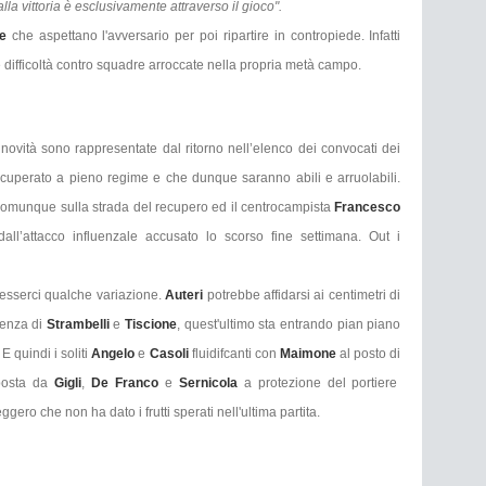
lla vittoria è esclusivamente attraverso il gioco".
e
che aspettano l'avversario per poi ripartire in contropiede. Infatti
difficoltà contro squadre arroccate nella propria metà campo.
e novità sono rappresentate dal ritorno nell’elenco dei convocati dei
uperato a pieno regime e che dunque saranno abili e arruolabili.
munque sulla strada del recupero ed il centrocampista
Francesco
l’attacco influenzale accusato lo scorso fine settimana. Out i
esserci qualche variazione.
Auteri
potrebbe affidarsi ai centimetri di
senza di
Strambelli
e
Tiscione
, quest'ultimo sta entrando pian piano
 quindi i soliti
Angelo
e
Casoli
fluidifcanti con
Maimone
al posto di
mposta da
Gigli
,
De Franco
e
Sernicola
a protezione del portiere
gero che non ha dato i frutti sperati nell'ultima partita.