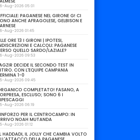
ALMESE
6-Aug-2026 05:01
FFICIALE: PAGANESE NEL GIRONE G! CI
ONO ANCHE AFRAGOLESE, GELBISON E
ARNESE
6-Aug-2026 01:45
LLE ORE 13 I GIRONI | IPOTESI,
NDISCREZIONI E CALCOLI: PAGANESE
ERSO QUELLO SARDO/LAZIALE?
6-Aug-2026 09:53
AGZIR DECIDE IL SECONDO TEST IN
ITIRO. CON L'EQUIPE CAMPANIA
ERMINA 1-0
5-Aug-2026 09:45
ORGANICO COMPLETATO! FASANO, A
ORPRESA, ESCLUSO; SONO 6 I
IPESCAGGI
5-Aug-2026 06:19
INFORZO PER IL CENTROCAMPO: IN
ARRIVO NOAH MUTANDA
5-Aug-2026 01:12
L HADDADI, IL JOLLY CHE CAMBIA VOLTO
LL'ATTACCO DELLA PAGANESE