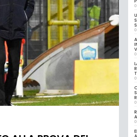
P
0
U
S
S
0
A
I
V
0
L
R
T
0
S
R
0
R
0
E
A