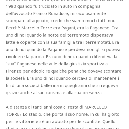
1980 quando fu trucidato in auto in compagnia
dell'avvocato Franco Bonaduce, miracolosamente
scampato all'agguato, credo che siamo morti tutti noi.
Perchè Marcello Torre era Pagani, era la Paganese. Era
uno di noi quando la notte del terremoto dispensava
latte e coperte con la sua famiglia tra i terremotati. Era
uno di noi quando la Paganese perdeva non gli si poteva
rivolgere la parola. Era uno di noi, quando difendeva la
"sua" Paganese nelle aule della giustizia sportiva a
Firenze per addolcire qualche pena che doveva scontare
la società. Era uno di noi quando cercava di mantenere i
fili di una società ballerina in quegli anni che si reggeva
grazie anche al suo carisma e alla sua presenza.
A distanza di tanti anni cosa ci resta di MARCELLO
TORRE? Lo stadio, che porta il suo nome, in cui ha gioito
per le vittorie e s'è arrabbiato per le sconfitte. Quello
stadio in cui, qualche settimana dopo il suo assassinio, si