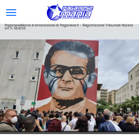
PaganeseMania è emanazione di Paganese.it - Registrazione Tribunale Nocera
Inf. n. 1154/05.