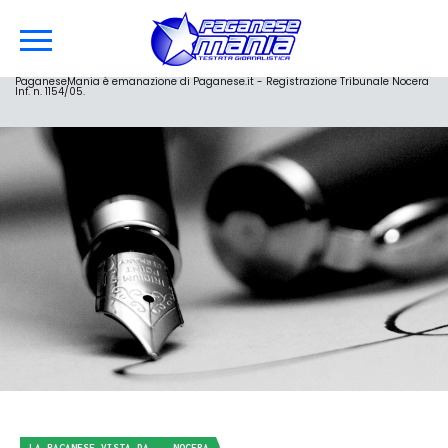
PaganeseMania è emanazione di Paganese.it - Registrazione Tribunale Nocera
Inf. n. 1154/05.
LA PAGANESE VISTA DA... NOCERA