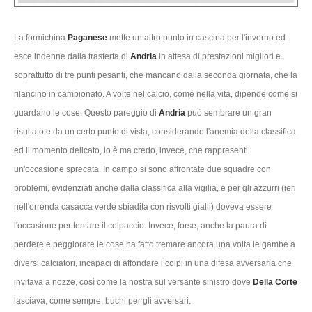
La formichina
Paganese
mette un altro punto in cascina per l'inverno ed
esce indenne dalla trasferta di
Andria
in attesa di prestazioni migliori e
soprattutto di tre punti pesanti, che mancano dalla seconda giornata, che la
rilancino in campionato. A volte nel calcio, come nella vita, dipende come si
guardano le cose. Questo pareggio di
Andria
può sembrare un gran
risultato e da un certo punto di vista, considerando l'anemia della classifica
ed il momento delicato, lo è ma credo, invece, che rappresenti
un'occasione sprecata. In campo si sono affrontate due squadre con
problemi, evidenziati anche dalla classifica alla vigilia, e per gli azzurri (ieri
nell'orrenda casacca verde sbiadita con risvolti gialli) doveva essere
l'occasione per tentare il colpaccio. Invece, forse, anche la paura di
perdere e peggiorare le cose ha fatto tremare ancora una volta le gambe a
diversi calciatori, incapaci di affondare i colpi in una difesa avversaria che
invitava a nozze, così come la nostra sul versante sinistro dove
Della Corte
lasciava, come sempre, buchi per gli avversari.