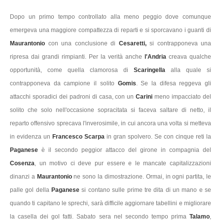
Dopo un primo tempo controllato alla meno peggio dove comunque
emergeva una maggiore compattezza di reparti e si sporcavano i guanti di
Maurantonio
con una conclusione di
Cesaretti,
si contrapponeva una
ripresa dai grandi rimpianti. Per la verità anche
l'Andria
creava qualche
opportunità, come quella clamorosa di
Scaringella
alla quale si
contrapponeva da campione il solito
Gomis
. Se la difesa reggeva gli
attacchi sporadici dei padroni di casa, con un
Carini
meno impacciato del
solito che solo nell'occasione sopracitata si faceva saltare di netto, il
reparto offensivo sprecava l'inverosimile, in cui ancora una volta si metteva
in evidenza un
Francesco Scarpa
in gran spolvero. Se con cinque reti la
Paganese
è il secondo peggior attacco del girone in compagnia del
Cosenza
, un motivo ci deve pur essere e le mancate capitalizzazioni
dinanzi a
Maurantonio
ne sono la dimostrazione. Ormai, in ogni partita, le
palle gol della
Paganese
si contano sulle prime tre dita di un mano e se
quando ti capitano le sprechi, sarà difficile aggiornare tabellini e migliorare
la casella dei gol fatti. Sabato sera nel secondo tempo prima
Talamo
,