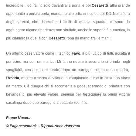
incredibile il gol fallito solo davanti alla porta, e poi
Cesaretti
, altra grande
opportunità a porta aperta, mandano alle ortiche il colpo del KO. Nella fiera
degli sprechi, che rispecchia i limiti di questa squadra, ci sono da
aggiungere alcune ripartenze non sfruttate, anche in superiotà numerica, la
più clamorosa quella con
Cesaretti
, roba da mangiarsi le mani!
Un attento osservatore come il tecnico
Favo
, il più lucido di tutti, accetta il
punticino ma con rammarico. Mi fanno notare invece che si brinda negli
spogliatoi, con acqua minerale, dopo un pareggio contro una squadra,
l'
Andria
, ancora a secco di vittorie in campionato e che in casa non vince
da marzo. C'è dunque chi si accontenta e gode, sperando di brindare con
bevande di più elevato valore, semmai per festeggiare la prima vittoria
casalinga dopo due pareggi e altrettante sconfitte.
Peppe Nocera
© Paganesemania - Riproduzione riservata