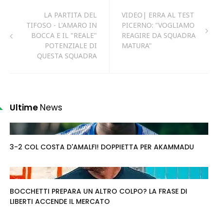
LA PARTITA DEL
VIDEO| ERRA AL TEST
TIFOSO - L'AMARO IN
PICERNO: "VOGLIAMO
BOCCA E IL "REALE"
REAGIRE DA SQUADRA
POTENZIALE DI
MATURA"
QUESTA SQUADRA
Ultime
News
3-2 COL COSTA D'AMALFI! DOPPIETTA PER AKAMMADU
BOCCHETTI PREPARA UN ALTRO COLPO? LA FRASE DI
LIBERTI ACCENDE IL MERCATO