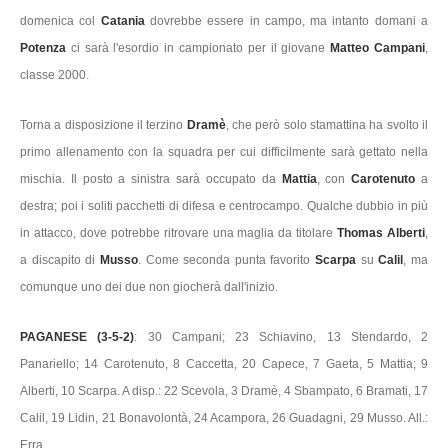
domenica col
Catania
dovrebbe essere in campo, ma intanto domani a
Potenza
ci sarà l'esordio in campionato per il giovane
Matteo Campani
,
classe 2000.
Torna a disposizione il terzino
Dramè
, che però solo stamattina ha svolto il
primo allenamento con la squadra per cui difficilmente sarà gettato nella
mischia. Il posto a sinistra sarà occupato da
Mattia
, con
Carotenuto
a
destra; poi i soliti pacchetti di difesa e centrocampo. Qualche dubbio in più
in attacco, dove potrebbe ritrovare una maglia da titolare
Thomas Alberti
,
a discapito di
Musso
. Come seconda punta favorito
Scarpa
su
Calil
, ma
comunque uno dei due non giocherà dall'inizio.
PAGANESE (3-5-2)
: 30 Campani; 23 Schiavino, 13 Stendardo, 2
Panariello; 14 Carotenuto, 8 Caccetta, 20 Capece, 7 Gaeta, 5 Mattia; 9
Alberti, 10 Scarpa. A disp.: 22 Scevola, 3 Dramè, 4 Sbampato, 6 Bramati, 17
Calil, 19 Lidin, 21 Bonavolontà, 24 Acampora, 26 Guadagni, 29 Musso. All.:
Erra