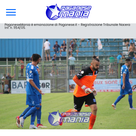
PaganeseMania è emanazione di Paganese.it - Registrazione Tribunale Nocera
Inf. n. 1154/05.