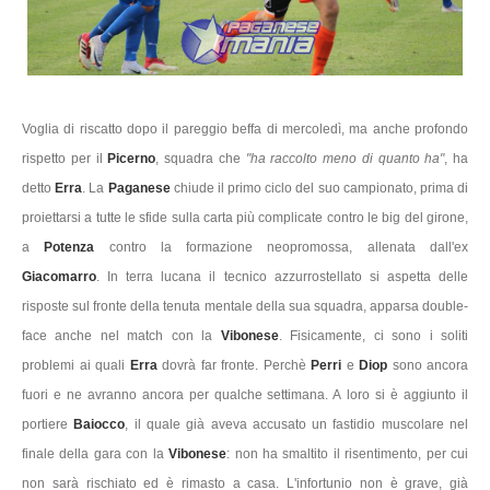
Voglia di riscatto dopo il pareggio beffa di mercoledì, ma anche profondo
rispetto per il
Picerno
, squadra che
"ha raccolto meno di quanto ha"
, ha
detto
Erra
. La
Paganese
chiude il primo ciclo del suo campionato, prima di
proiettarsi a tutte le sfide sulla carta più complicate contro le big del girone,
a
Potenza
contro la formazione neopromossa, allenata dall'ex
Giacomarro
. In terra lucana il tecnico azzurrostellato si aspetta delle
risposte sul fronte della tenuta mentale della sua squadra, apparsa double-
face anche nel match con la
Vibonese
. Fisicamente, ci sono i soliti
problemi ai quali
Erra
dovrà far fronte. Perchè
Perri
e
Diop
sono ancora
fuori e ne avranno ancora per qualche settimana. A
loro si è aggiunto il
portiere
Baiocco
, il quale già aveva accusato un fastidio muscolare nel
finale della gara con la
Vibonese
: non ha smaltito il risentimento, per cui
non sarà rischiato ed è rimasto a casa. L'infortunio non è grave, già