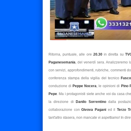
Ritorna, puntuale, alle ore
20.30
in diretta su
TV
Paganesemania
, del venerdì sera. Analizzeremo la
con servizi, approfondimenti, rubriche, commenti d
conferenza stampa della vigilia del tecnico
Fusco
conduzione di
Peppe Nocera
, le opinioni di
Pino 
Pepe
. Ma i protagonisti siete anche voi da casa che
la direzione di
Danilo Sorrentino
dalla postaz
collaborazione con
Givova Pagani
ed il
Terzo Tr
tant'altro stasera, non mancate vi aspettiamo! In dir