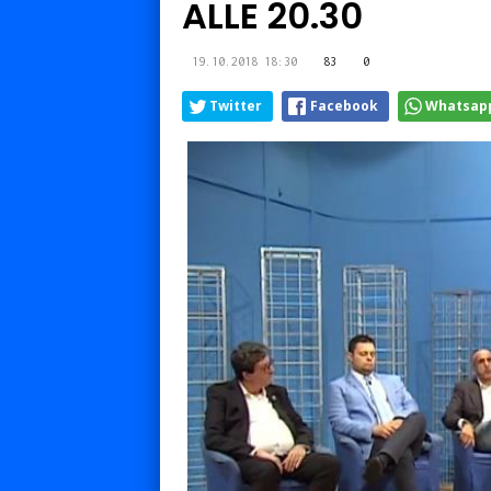
ALLE 20.30
19.10.2018 18:30
83
0
Twitter
Facebook
Whatsap