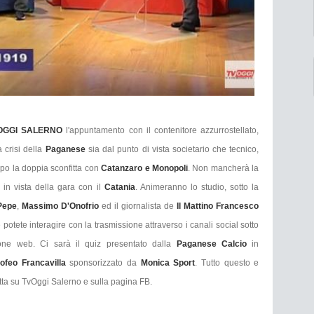
OGGI SALERNO
l'appuntamento con il contenitore azzurrostellato,
 crisi della
Paganese
sia dal punto di vista societario che tecnico,
opo la doppia sconfitta con
Catanzaro e Monopoli
. Non mancherà la
in vista della gara con il
Catania
. Animeranno lo studio, sotto la
Pepe
,
Massimo D'Onofrio
ed il giornalista de
Il Mattino Francesco
 potete interagire con la trasmissione attraverso i canali social sotto
ione web. Ci sarà il quiz presentato dalla
Paganese Calcio
in
ofeo Francavilla
sponsorizzato da
Monica Sport
. Tutto questo e
etta su TvOggi Salerno e sulla pagina FB.