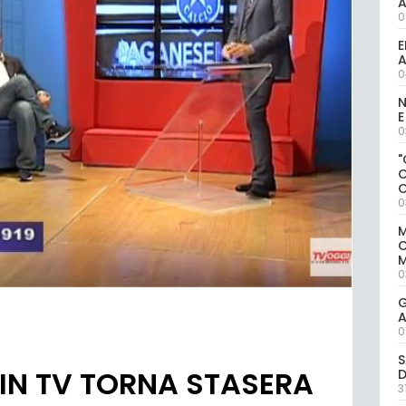
0
E
A
0
N
E
0
"
0
M
M
0
G
A
0
S
IN TV TORNA STASERA
D
3