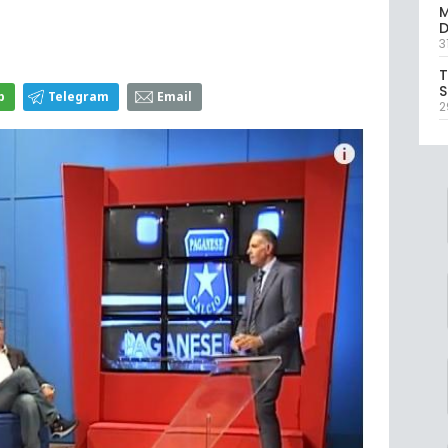
M
D
3
T
S
p
Telegram
Email
2