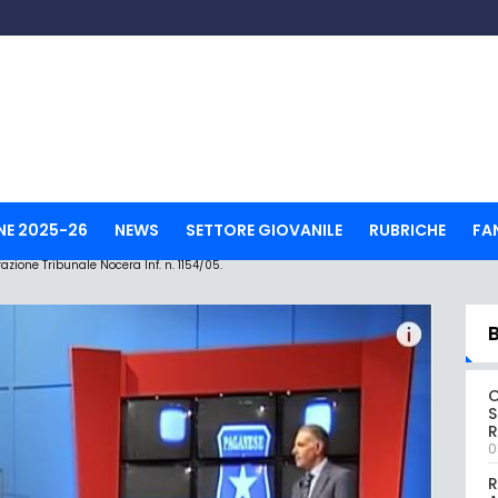
NE 2025-26
NEWS
SETTORE GIOVANILE
RUBRICHE
FA
ione Tribunale Nocera Inf. n. 1154/05.
S
R
0
R