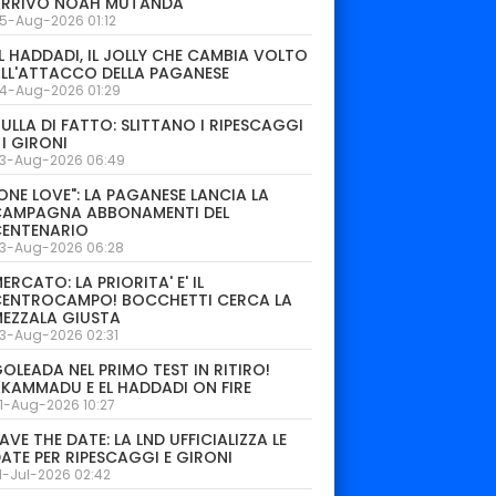
ARRIVO NOAH MUTANDA
5-Aug-2026 01:12
L HADDADI, IL JOLLY CHE CAMBIA VOLTO
LL'ATTACCO DELLA PAGANESE
4-Aug-2026 01:29
ULLA DI FATTO: SLITTANO I RIPESCAGGI
 I GIRONI
3-Aug-2026 06:49
ONE LOVE": LA PAGANESE LANCIA LA
CAMPAGNA ABBONAMENTI DEL
CENTENARIO
3-Aug-2026 06:28
ERCATO: LA PRIORITA' E' IL
CENTROCAMPO! BOCCHETTI CERCA LA
EZZALA GIUSTA
3-Aug-2026 02:31
OLEADA NEL PRIMO TEST IN RITIRO!
KAMMADU E EL HADDADI ON FIRE
1-Aug-2026 10:27
AVE THE DATE: LA LND UFFICIALIZZA LE
ATE PER RIPESCAGGI E GIRONI
1-Jul-2026 02:42