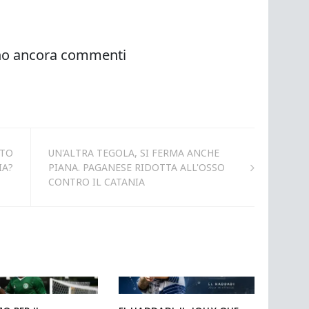
NTO
UN'ALTRA TEGOLA, SI FERMA ANCHE
IA?
PIANA. PAGANESE RIDOTTA ALL'OSSO
CONTRO IL CATANIA