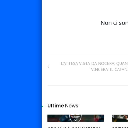
L'ATTESA VISTA DA NOCERA: QUA
VINCERA' IL CATAN
Ultime
News