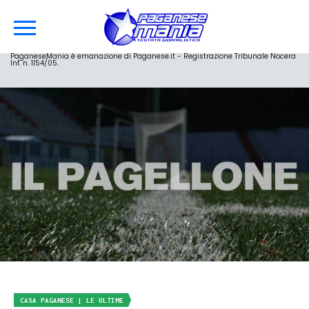
PaganeseMania è emanazione di Paganese.it - Registrazione Tribunale Nocera
Inf. n. 1154/05.
CASA PAGANESE | LE ULTIME