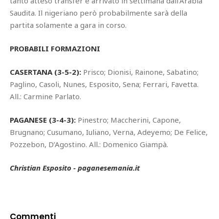
tanto atteso transfer è arrivato in settimana dall’Arabia
Saudita. Il nigeriano però probabilmente sarà della
partita solamente a gara in corso.
PROBABILI FORMAZIONI
CASERTANA (3-5-2):
Prisco; Dionisi, Rainone, Sabatino;
Paglino, Casoli, Nunes, Esposito, Sena; Ferrari, Favetta.
All.: Carmine Parlato.
PAGANESE (3-4-3):
Pinestro; Maccherini, Capone,
Brugnano; Cusumano, Iuliano, Verna, Adeyemo; De Felice,
Pozzebon, D’Agostino. All.: Domenico Giampà.
Christian Esposito - paganesemania.it
Commenti