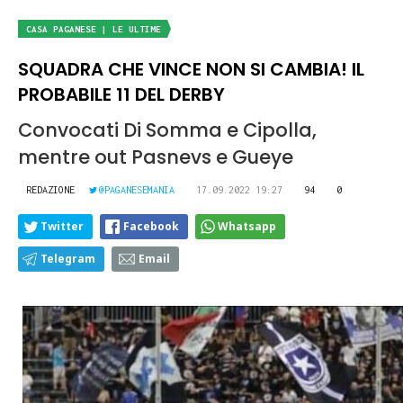
CASA PAGANESE | LE ULTIME
SQUADRA CHE VINCE NON SI CAMBIA! IL
PROBABILE 11 DEL DERBY
Convocati Di Somma e Cipolla,
mentre out Pasnevs e Gueye
REDAZIONE
@PAGANESEMANIA
17.09.2022 19:27
94
0
Twitter
Facebook
Whatsapp
Telegram
Email