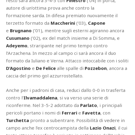
resto sarà ancora 3-4-3 con
Pinestro
(’04) in porta,
autore di un’ottima prova anche contro la
formazione sarda. In difesa premiato nuovamente il
terzetto formato da
Maccherini
(’03),
Capone
e
Brugnano
(’01), mentre sugli esterni agiranno ancora
Cusumano
(’02), ex del match insieme a Di Somma, e
Adeyemo
, straripante nel primo tempo contro
l’Arzachena. In mezzo al campo ci sarà ancora il duo
formato da Iuliano e Verna. Attacco intoccabile con i soliti
D’Agostino
e
De Felice
alle spalle di
Pozzebon
, ancora a
caccia del primo gol azzurrostellato.
Anche per i padroni di casa, reduci dallo 0-0 in trasferta
contro l’
Ilvamaddalena
, si va verso una serie di
riconferme. Nel 3-5-2 adottato da
Parlato
, i principali
pericoli portano i nomi di
Ferrari
e
Favetta
, con
Turchetta
pronto a subentrare. Possibilità di vedere in
campo anche l’ex centrocampista della
Lazio Onazi
, il cui