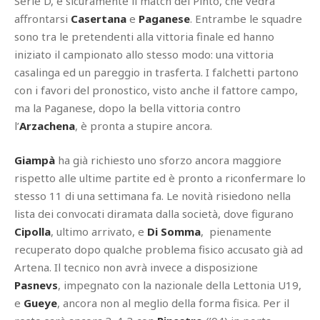
Serie D, è sicuramente il match del Pinto, che vedrà
affrontarsi
Casertana
e
Paganese
. Entrambe le squadre
sono tra le pretendenti alla vittoria finale ed hanno
iniziato il campionato allo stesso modo: una vittoria
casalinga ed un pareggio in trasferta. I falchetti partono
con i favori del pronostico, visto anche il fattore campo,
ma la Paganese, dopo la bella vittoria contro
l’
Arzachena
, è pronta a stupire ancora.
Giampà
ha già richiesto uno sforzo ancora maggiore
rispetto alle ultime partite ed è pronto a riconfermare lo
stesso 11 di una settimana fa. Le novità risiedono nella
lista dei convocati diramata dalla società, dove figurano
Cipolla
, ultimo arrivato, e
Di Somma
, pienamente
recuperato dopo qualche problema fisico accusato già ad
Artena. Il tecnico non avrà invece a disposizione
Pasnevs
, impegnato con la nazionale della Lettonia U19,
e
Gueye
, ancora non al meglio della forma fisica. Per il