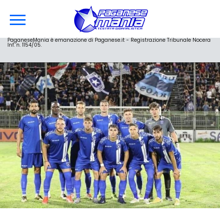
PaganeseMania è emanazione di Paganese.it - Registrazione Tribunale Nocera
Inf. n. 1154/05.