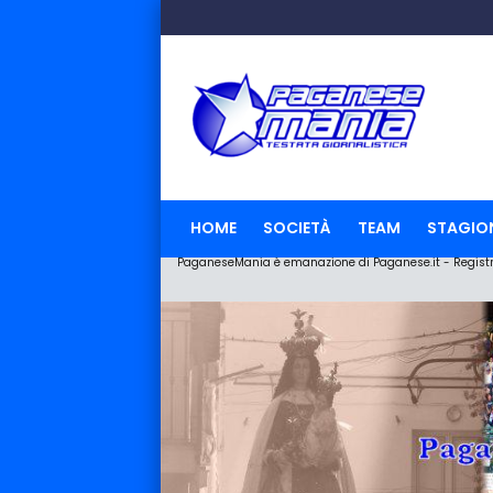
HOME
SOCIETÀ
TEAM
STAGIO
PaganeseMania è emanazione di Paganese.it - Registraz