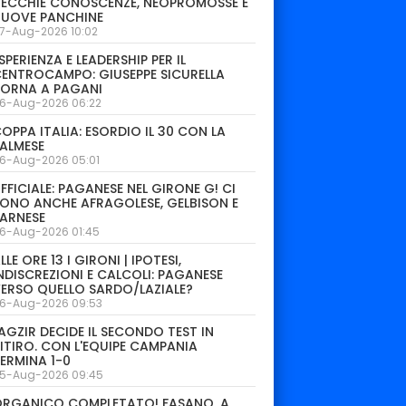
ECCHIE CONOSCENZE, NEOPROMOSSE E
NUOVE PANCHINE
7-Aug-2026 10:02
SPERIENZA E LEADERSHIP PER IL
ENTROCAMPO: GIUSEPPE SICURELLA
TORNA A PAGANI
6-Aug-2026 06:22
OPPA ITALIA: ESORDIO IL 30 CON LA
ALMESE
6-Aug-2026 05:01
FFICIALE: PAGANESE NEL GIRONE G! CI
ONO ANCHE AFRAGOLESE, GELBISON E
ARNESE
6-Aug-2026 01:45
LLE ORE 13 I GIRONI | IPOTESI,
NDISCREZIONI E CALCOLI: PAGANESE
ERSO QUELLO SARDO/LAZIALE?
6-Aug-2026 09:53
AGZIR DECIDE IL SECONDO TEST IN
ITIRO. CON L'EQUIPE CAMPANIA
ERMINA 1-0
5-Aug-2026 09:45
ORGANICO COMPLETATO! FASANO, A