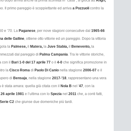
nno dopo arriva anche la prima sconfitta in “casa”, si gioca ad
Angri,
ipo. Il primo pareggio è scoppiettante ed arriva
a Pozzuoli
contro la
’60 e ’70. La
Paganese
, per nove stagioni consecutive dal
1965-66
a delle Galline
, ottiene otto vittorie ed un pareggio. Dopo la vittoria
egola la
Palmese,
il
Matera,
la
Juve Stabia,
il
Benevento,
la
ammezzati dal pareggio di
Palma Campania
. Tra le vittorie storiche,
a con il
Bari 1-0 del 17 aprile 77
o il
4-0
che significa promozione in
tro la
Cisco Roma
di
Paolo Di Canio
nella stagione
2006-07
e il
ecupero di
Bensaja
, nella stagione
2017-’18
, rappresentano una vera
 è stata amara: quella già citata con il
Nola B
nel '
47
, con la
l
26 aprile 1981
e l’ultima con lo
Spezia
nel
2011
che, a conti fatti,
Serie C2
che giunse due domeniche più tardi.