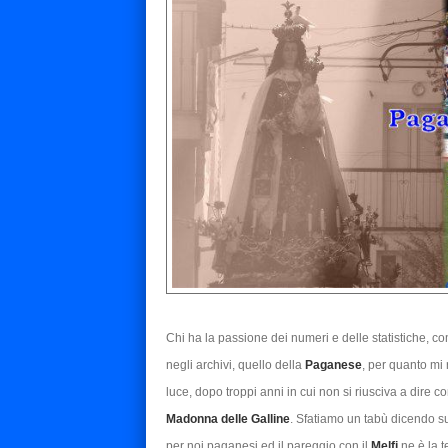
Chi ha la passione dei numeri e delle statistiche, 
negli archivi, quello della
Paganese
, per quanto mi
luce, dopo troppi anni in cui non si riusciva a dire 
Madonna delle Galline
. Sfatiamo un tabù dicendo s
per noi paganesi ed il pareggio con il
Melfi
ne è la t