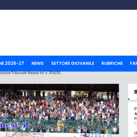
NE 2026-27
NEWS
SETTORE GIOVANILE
RUBRICHE
FA
ione Tribunale Nocera Inf. n. 1154/05.
P
A
0
U