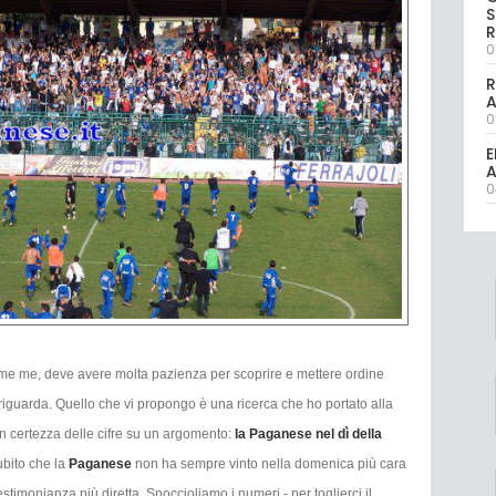
S
R
0
R
0
E
A
0
come me, deve avere molta pazienza per scoprire e mettere ordine
 riguarda. Quello che vi propongo è una ricerca che ho portato alla
con certezza delle cifre su un argomento:
la Paganese nel dì della
ubito che la
Paganese
non ha sempre vinto nella domenica più cara
estimonianza più diretta. Snoccioliamo i numeri - per toglierci il