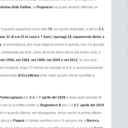
donna delle Galline
, la
Paganese
ha quasi sempre ottenuto un
 il popolo paganese sono stati
72
con quello disputato, e perso
2-1
ate 32 di cui 25 in casa e 7 fuori, i pareggi 18, equamente divisi, e
a
. In precedenza, per nove stagioni prima di questa, non s’è giocato
ampionati già finiti, come all’inizio della storia del nostro club, o
, nel 1958, nel 1982, nel 1989, nel 2005 e nel 2012
. In una sola
 per incidenti, dopo 15 minuti sul risultato di 0-0, e successivamente
l campionato
di Eccellenza
vinto dagli azzurri, diede sconfitta a
Pontecagnano
per
3-2
, il
7 aprile del 1929
e dopo quel periodo di
con la sconfitta contro la
Bagnolese B
per 1-0
il 1' aprile del 1934
.
anni e quando ritorna, nel dopoguerra, arriva anche la prima vittoria
i gioca a
Pagani
, il campo sportivo non c’è ancora, ma a
Nocera,