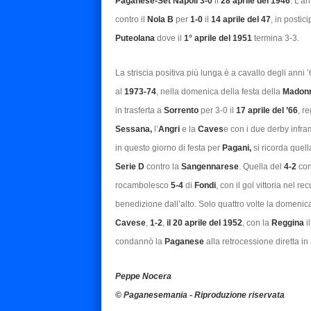
Paganese-Set Napoli 3-0
il
28 aprile del 1946
. L’a
contro il
Nola B
per
1-0
il
14 aprile del 47
, in postic
Puteolana
dove il
1° aprile del 1951
termina 3-3.
La striscia positiva più lunga è a cavallo degli anni 
al
1973-74
, nella domenica della festa della
Madonn
in trasferta a
Sorrento
per 3-0 il
17 aprile del ’66
, r
Sessana,
l’
Angri
e la
Caves
e con i due derby infr
in questo giorno di festa per
Pagani,
si ricorda quell
Serie D
contro la
Sangennarese
. Quella del
4-2
con
rocambolesco
5-4
di
Fondi
, con il gol vittoria nel r
benedizione dall’alto. Solo quattro volte la domenica
Cavese
,
1-2
,
il 20 aprile del 1952
, con la
Reggina
i
condannò la
Paganese
alla retrocessione diretta in
Peppe Nocera
© Paganesemania - Riproduzione riservata