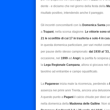
dente - e diciamo che nel giorno della festa della
Ma
risultato positivo, intendendo anche il pareggio.
Gli incontri concomitanti con la
Domenica Santa
per
a
Trapani
, nella scorsa stagione.
Le vittorie sono st
21 le sconfitte di cui 17 in trasferta e solo 4 in cas
in questa domenica particolare, per vari motivi come c
per pause dello stesso campionato:
dal 1930 al ’33
occasione, nel
1999
ad
Angri
, la partita fu sospesa
la
Lega Regionale Campana
, allora si giocava ne
tavolino ad entrambe e campo squalificato.
La
Paganese
inizia male la ricorrenza, perdendo a
assenza nei primi anni Trenta, ancora una delusione 
A questo punto a
Pagani
il calcio chiude per dieci 
nella domenica della
Madonna delle Galline
. Non s