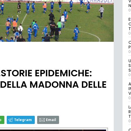
V
0
E
C
0
C
P
0
U
S
STORIE EPIDEMICHE:
S
0
 DELLA MADONNA DELLE
A
I
V
0
L
R
T
p
Telegram
Email
0