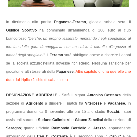
In riferimento alla partita
Paganese-Teramo
, giocata sabato sera, il
Giudice Sportivo
ha comminato un'ammenda di 200 euro al club
biancorosso
"perché, un proprio tesserato, rientrando negli spogliatoio al
termine della gara danneggiava con un calcio il carrello d'ingresso al
tunnel degli spogliatoi"
. Il
Teramo
sarà obbligato anche a risarcire i danni
se la società azzurrostellata dovesse richiederlo. Nessuna sanzione per
giocatori e altri tesserati della
Paganese
.
Altro capitolo di una querelle che
dura dal triplice fischio di sabato sera
.
DESIGNAZIONE ARBITRALE
- Sarà il signor
Antonino Costanza
della
sezione di
Agrigento
a dirigere il match fra
Viterbese
e
Paganese
, in
programma domenica 8 novembre alle ore 15 allo stadio
Rocchi
. I suoi
assistenti saranno
Stefano Galimberti
e
Glauco Zanellati
della sezione di
Seregno
; quarto ufficiale
Raimondo Borriello
di
Arezzo
, appartenente
all'organico della
Can D
.
Costanza
è al secondo anno in
Can C
e ha