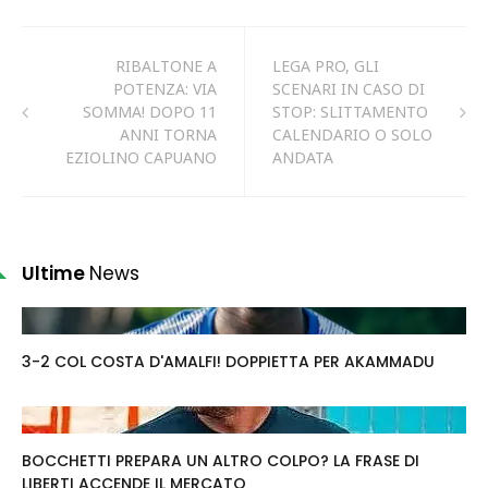
RIBALTONE A
LEGA PRO, GLI
POTENZA: VIA
SCENARI IN CASO DI
SOMMA! DOPO 11
STOP: SLITTAMENTO
ANNI TORNA
CALENDARIO O SOLO
EZIOLINO CAPUANO
ANDATA
Ultime
News
3-2 COL COSTA D'AMALFI! DOPPIETTA PER AKAMMADU
BOCCHETTI PREPARA UN ALTRO COLPO? LA FRASE DI
LIBERTI ACCENDE IL MERCATO