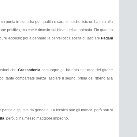
ma punta in squadra per qualità e caratteristiche fisiche. La rete alla
ione positiva, ma che è rimasta sui binari dell'anonimato. Fin quando
re eccelso; poi a gennaio la cervellotica scelta di lasciare
Pagani
casioni che
Grassadonia
comunque gli ha dato nell'arco del girone
 poi tante comparsate senza lasciare il segno, prima del ritorno alla
e partite disputate da gennaio. La tecnica non gli manca, però non si
ita
, però, ci ha messo maggiore impegno.