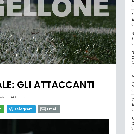
0
E
A
0
N
E
0
"
0
M
ALE: GLI ATTACCANTI
M
0
46
447
0
G
A
p
Telegram
Email
0
S
D
3