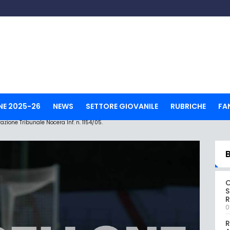
NE 2025-26
NEWS
SETTORE GIOVANILE
RUBRICHE
FA
ione Tribunale Nocera Inf. n. 1154/05.
S
R
0
R