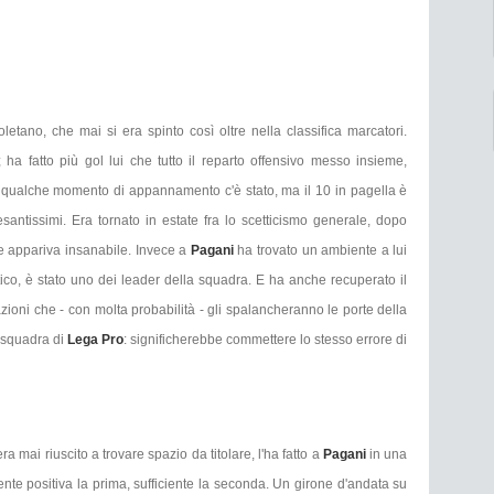
oletano, che mai si era spinto così oltre nella classifica marcatori.
 ha fatto più gol lui che tutto il reparto offensivo messo insieme,
, qualche momento di appannamento c'è stato, ma il 10 in pagella è
santissimi. Era tornato in estate fra lo scetticismo generale, dopo
he appariva insanabile. Invece a
Pagani
ha trovato un ambiente a lui
ttico, è stato uno dei leader della squadra. E ha anche recuperato il
azioni che - con molta probabilità - gli spalancheranno le porte della
a squadra di
Lega Pro
: significherebbe commettere lo stesso errore di
a mai riuscito a trovare spazio da titolare, l'ha fatto a
Pagani
in una
ente positiva la prima, sufficiente la seconda. Un girone d'andata su