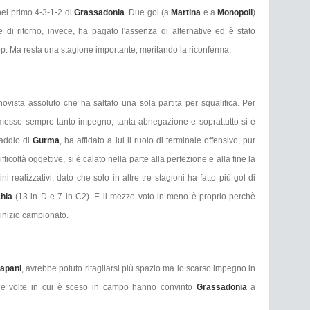
 nel primo 4-3-1-2 di
Grassadonia
. Due gol (a
Martina
e a
Monopoli
)
e di ritorno, invece, ha pagato l'assenza di alternative ed è stato
op. Ma resta una stagione importante, meritando la riconferma.
vista assoluto che ha saltato una sola partita per squalifica. Per
messo sempre tanto impegno, tanta abnegazione e soprattutto si è
'addio di
Gurma
, ha affidato a lui il ruolo di terminale offensivo, pur
icoltà oggettive, si è calato nella parte alla perfezione e alla fine la
 realizzativi, dato che solo in altre tre stagioni ha fatto più gol di
chia
(13 in D e 7 in C2). E il mezzo voto in meno è proprio perchè
 inizio campionato.
rapani
, avrebbe potuto ritagliarsi più spazio ma lo scarso impegno in
che volte in cui è sceso in campo hanno convinto
Grassadonia
a