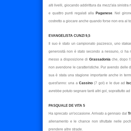
alti livelli, giocando addirittura da mezz'ala sinistra
e quattro punti regalati alla
Paganese
. Nel giron
costretto a giocare anche quando forse non era al t
EVANGELISTA CUNZI 9,5
Il suo è stato un campionato pazzesco, uno stakano
generosità non è stato secondo a nessuno, ci ha 
messo a disposizione di
Grassadonia
che, dopo l
non avendone le caratteristiche. Pur avendo delle diff
sua è stata una stagione importante anche in termini
quest'anno: una a
Cassino
(7 gol) e le due ad
Is
avrebbe potuto segnare tanti altri gol, soprattutto ad
PASQUALE DE VITA 5
Ha sprecato un'occasione. Arrivato a gennaio dal
T
allenamento e le chance non sfruttate nelle po
prendere altre strade.