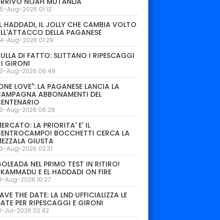
ARRIVO NOAH MUTANDA
5-Aug-2026 01:12
L HADDADI, IL JOLLY CHE CAMBIA VOLTO
LL'ATTACCO DELLA PAGANESE
4-Aug-2026 01:29
ULLA DI FATTO: SLITTANO I RIPESCAGGI
 I GIRONI
3-Aug-2026 06:49
ONE LOVE": LA PAGANESE LANCIA LA
CAMPAGNA ABBONAMENTI DEL
CENTENARIO
3-Aug-2026 06:28
ERCATO: LA PRIORITA' E' IL
CENTROCAMPO! BOCCHETTI CERCA LA
EZZALA GIUSTA
3-Aug-2026 02:31
OLEADA NEL PRIMO TEST IN RITIRO!
KAMMADU E EL HADDADI ON FIRE
1-Aug-2026 10:27
AVE THE DATE: LA LND UFFICIALIZZA LE
ATE PER RIPESCAGGI E GIRONI
1-Jul-2026 02:42