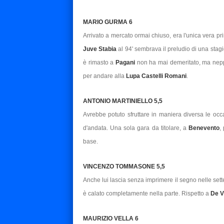
MARIO GURMA 6
Arrivato a mercato ormai chiuso, era l'unica vera pri
Juve Stabia
al 94' sembrava il preludio di una stag
è rimasto a
Pagani
non ha mai demeritato, ma neppu
per andare alla
Lupa Castelli Romani
.
ANTONIO MARTINIELLO 5,5
Avrebbe potuto sfruttare in maniera diversa le oc
d'andata. Una sola gara da titolare, a
Benevento
,
base.
VINCENZO TOMMASONE 5,5
Anche lui lascia senza imprimere il segno nelle sett
è calato completamente nella parte. Rispetto a
De V
MAURIZIO VELLA 6