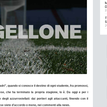
M
D
3
T
S
2
ri", quando si conosce il destino di ogni studente, fra promossi,
se, che ha terminato la propria stagione, lo è. Da oggi e per i
degli azzurrostellati: dai portieri agli attaccanti, finendo con il
, se siete d'accordo o meno, nei commenti alla news.