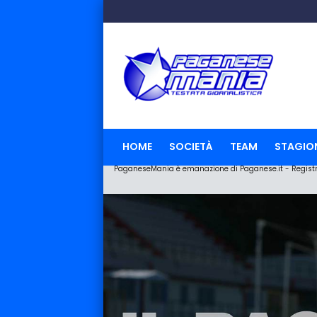
HOME
SOCIETÀ
TEAM
STAGIO
PaganeseMania è emanazione di Paganese.it - Registraz