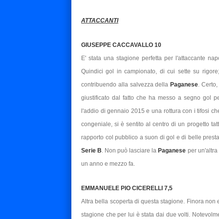
ATTACCANTI
GIUSEPPE CACCAVALLO 10
E' stata una stagione perfetta per l'attaccante nap
Quindici gol in campionato, di cui sette su rigore;
contribuendo alla salvezza della
Paganese
. Certo
giustificato dal fatto che ha messo a segno gol pe
l'addio di gennaio 2015 e una rottura con i tifosi c
congeniale, si è sentito al centro di un progetto ta
rapporto col pubblico a suon di gol e di belle prest
Serie B
. Non può lasciare la
Paganese
per un'altr
un anno e mezzo fa.
EMMANUELE PIO CICERELLI 7,5
Altra bella scoperta di questa stagione. Finora non er
stagione che per lui è stata dai due volti. Notevolm