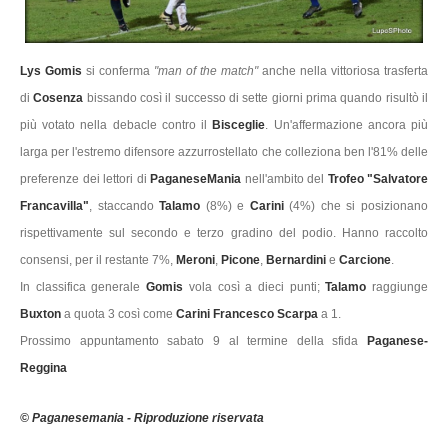
Lys Gomis
si conferma
"man of the match"
anche nella vittoriosa trasferta
di
Cosenza
bissando così il successo di sette giorni prima quando risultò il
più votato nella debacle contro il
Bisceglie
. Un'affermazione ancora più
larga per l'estremo difensore azzurrostellato che colleziona ben l'81% delle
preferenze dei lettori di
PaganeseMania
nell'ambito del
Trofeo "Salvatore
Francavilla"
, staccando
Talamo
(8%) e
Carini
(4%) che si posizionano
rispettivamente sul secondo e terzo gradino del podio. Hanno raccolto
consensi, per il restante 7%,
Meroni
,
Picone
,
Bernardini
e
Carcione
.
In classifica generale
Gomis
vola così a dieci punti;
Talamo
raggiunge
Buxton
a quota 3 così come
Carini Francesco Scarpa
a 1.
Prossimo appuntamento sabato 9 al termine della sfida
Paganese-
Reggina
© Paganesemania - Riproduzione riservata