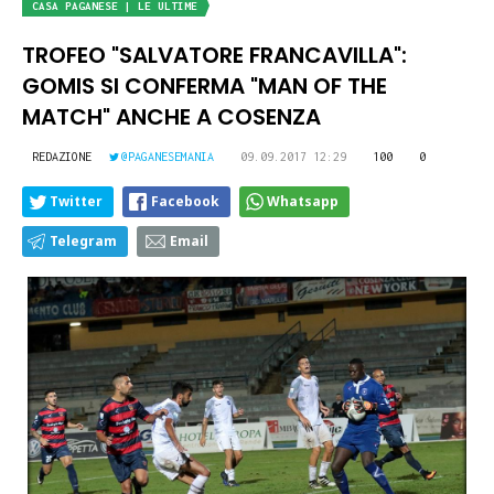
CASA PAGANESE | LE ULTIME
TROFEO "SALVATORE FRANCAVILLA":
GOMIS SI CONFERMA "MAN OF THE
MATCH" ANCHE A COSENZA
REDAZIONE
@PAGANESEMANIA
09.09.2017 12:29
100
0
Twitter
Facebook
Whatsapp
Telegram
Email