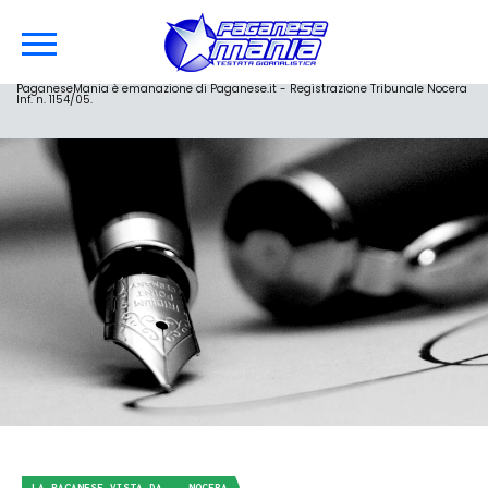
PaganeseMania è emanazione di Paganese.it - Registrazione Tribunale Nocera
Inf. n. 1154/05.
LA PAGANESE VISTA DA... NOCERA