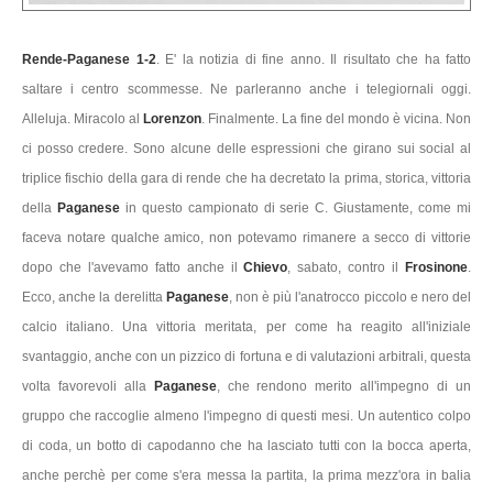
Rende-Paganese 1-2
. E' la notizia di fine anno. Il risultato che ha fatto
saltare i centro scommesse. Ne parleranno anche i telegiornali oggi.
Alleluja. Miracolo al
Lorenzon
. Finalmente. La fine del mondo è vicina. Non
ci posso credere. Sono alcune delle espressioni che girano sui social al
triplice fischio della gara di rende che ha decretato la prima, storica, vittoria
della
Paganese
in questo campionato di serie C. Giustamente, come mi
faceva notare qualche amico, non potevamo rimanere a secco di vittorie
dopo che l'avevamo fatto anche il
Chievo
, sabato, contro il
Frosinone
.
Ecco, anche la derelitta
Paganese
, non è più l'anatrocco piccolo e nero del
calcio italiano. Una vittoria meritata, per come ha reagito all'iniziale
svantaggio, anche con un pizzico di fortuna e di valutazioni arbitrali, questa
volta favorevoli alla
Paganese
, che rendono merito all'impegno di un
gruppo che raccoglie almeno l'impegno di questi mesi. Un autentico colpo
di coda, un botto di capodanno che ha lasciato tutti con la bocca aperta,
anche perchè per come s'era messa la partita, la prima mezz'ora in balia