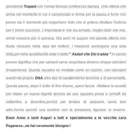
presidente
Trapani
con l'ormai famosa conferenza stampa. Una vittoria che
arriva nel momento in cui il campionato si ferma per la pausa e forse non
penso sia il momento più orpportuno visto che si poteva sfruttare l'euforia
per il primo successo. L'importante è che sia arrivato, meglio tardi che mai,
ormai nessuno più ci sperava. Ora però mi auguro che questa vittoria non
illuda nessuno nella sala dei bottoni. I miaracoli avvengono una sola
volta,poi nella quotidianità esite il detto:
" Aiutati che Dio ti aiuta "
,in parole
povere significa che per salvarsi serve acquistare almeno cinque calciatori
d'esperienza. Questa squadra va rivoltata come un calzino, con calciatori
aventi nel proprio
DNA
altro tipo di caratteristiche tecniche e di personalità.
Questa pausa, dopo il botto di fine d'anno, spero faccia riflettere la società
per ridare un nuova dignità tecncia ad una squadra presa a schiaffi da
settembre a dicembre,perchè per tentare di salavarsi, serve ben
altro.Anche perchè una rondine non fa primavera, figurarsi in inverno.
Buon Anno e tanti Auguri a tutti e specialmente a te vecchia cara
Paganese...ne hai veramente bisogno !