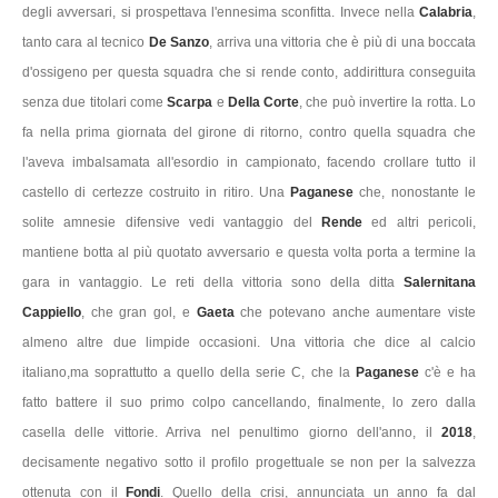
degli avversari, si prospettava l'ennesima sconfitta. Invece nella
Calabria
,
tanto cara al tecnico
De Sanzo
, arriva una vittoria che è più di una boccata
d'ossigeno per questa squadra che si rende conto, addirittura conseguita
senza due titolari come
Scarpa
e
Della Corte
, che può invertire la rotta. Lo
fa nella prima giornata del girone di ritorno, contro quella squadra che
l'aveva imbalsamata all'esordio in campionato, facendo crollare tutto il
castello di certezze costruito in ritiro. Una
Paganese
che, nonostante le
solite amnesie difensive vedi vantaggio del
Rende
ed altri pericoli,
mantiene botta al più quotato avversario e questa volta porta a termine la
gara in vantaggio. Le reti della vittoria sono della ditta
Salernitana
Cappiello
, che gran gol, e
Gaeta
che potevano anche aumentare viste
almeno altre due limpide occasioni. Una vittoria che dice al calcio
italiano,ma soprattutto a quello della serie C, che la
Paganese
c'è e ha
fatto battere il suo primo colpo cancellando, finalmente, lo zero dalla
casella delle vittorie. Arriva nel penultimo giorno dell'anno, il
2018
,
decisamente negativo sotto il profilo progettuale se non per la salvezza
ottenuta con il
Fondi
. Quello della crisi, annunciata un anno fa dal