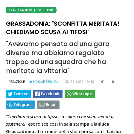
CASA PAGANESE | LE ULTIME
GRASSADONIA: "SCONFITTA MERITATA!
CHIEDIAMO SCUSA AI TIFOSI"
"Avevamo pensato ad una gara
diversa ma abbiamo regalato
troppo ad una squadra che ha
meritato la vittoria"
REDAZIONE
@PAGANESEMANIA
02.02.2022 19:39
91
0
Twitter
Facebook
Whatsapp
Telegram
Email
“Chiediamo scusa ai tifosi e a coloro che sono venuti a
sostenerci”
esordisce così in sala stampa
Gianluca
Grassadonia
al termine della sfida persa con il
Latina
.