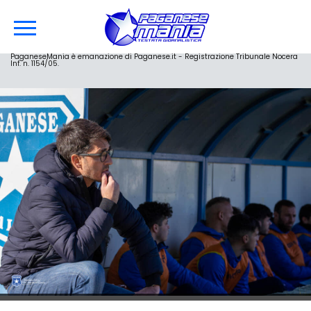
PaganeseMania è emanazione di Paganese.it - Registrazione Tribunale Nocera
Inf. n. 1154/05.