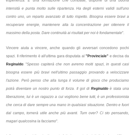
esperienza. E' una formazione che combatte, dispone di una buona
intensità e punta molto sulle ripartenza. Ha degli esterni validi sull'uno
contro uno, un reparto avanzato di tutto rispetto. Bisogna essere bravi a
recuperare energie, mantenere alta la concentrazione per ottenere il
massimo della posta. Dare continuità ai risultati per noi è fondamentale
".
Vincere aiuta a vincere, anche quando gli avversari concedono pochi
spazi. Il riferimento è all'ultima gara disputata al
"Provinciale"
e decisa da
Reginaldo
: "
Spesso capiterà che non avremo molti spazi, in questi casi
bisogna essere più bravi nell'ultimo passaggio provando a velocizzare
l'azione. Però penso che alla lunga il volume di gioco che produciamo
potrà diventare un nostro punto di forza. Il gol di
Reginaldo
è stata una
liberazione, lui è un ragazzo a cui vogliono bene tutti, è un professionista
che cerca di dare sempre una mano in qualsiasi situazione. Dentro e fuori
dal campo, tornerà utile anche più avanti. Turn over? Ci sto pensando,
magari qualcosina la facciamo
".