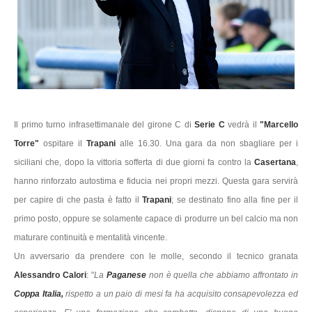
Il primo turno infrasettimanale del girone C di
Serie C
vedrà il
"Marcello
Torre"
ospitare il
Trapani
alle 16.30. Una gara da non sbagliare per i
siciliani che, dopo la vittoria sofferta di due giorni fa contro la
Casertana
,
hanno rinforzato autostima e fiducia nei propri mezzi. Questa gara servirà
per capire di che pasta è fatto il
Trapani
; se destinato fino alla fine per il
primo posto, oppure se solamente capace di produrre un bel calcio ma non
maturare continuità e mentalità vincente.
Un avversario da prendere con le molle, secondo il tecnico granata
Alessandro Calori
: "
La
Paganese
non è quella che abbiamo affrontato in
Coppa Italia,
rispetto a un paio di mesi fa ha acquisito consapevolezza ed