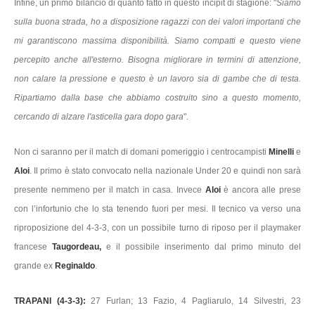
Infine, un primo bilancio di quanto fatto in questo incipit di stagione: "
Siamo
sulla buona strada, ho a disposizione ragazzi con dei valori importanti che
mi garantiscono massima disponibilità. Siamo compatti e questo viene
percepito anche all'esterno. Bisogna migliorare in termini di attenzione,
non calare la pressione e questo è un lavoro sia di gambe che di testa.
Ripartiamo dalla base che abbiamo costruito sino a questo momento,
cercando di alzare l'asticella gara dopo gara
".
Non ci saranno per il match di domani pomeriggio i centrocampisti
Minelli
e
Aloi
. Il primo è stato convocato nella nazionale Under 20 e quindi non sarà
presente nemmeno per il match in casa. Invece
Aloi
è ancora alle prese
con l’infortunio che lo sta tenendo fuori per mesi. Il tecnico va verso una
riproposizione del 4-3-3, con un possibile turno di riposo per il playmaker
francese
Taugordeau,
e il possibile inserimento dal primo minuto del
grande ex
Reginaldo
.
TRAPANI (4-3-3):
27 Furlan; 13 Fazio, 4 Pagliarulo, 14 Silvestri, 23