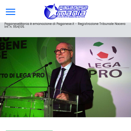
PaganeseMania è emanazione di Paganese.it - Registrazione Tribunale Nocera
Inf. n. 1154/05.