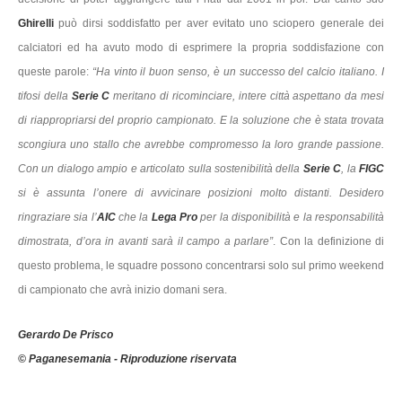
Ghirelli
può dirsi soddisfatto per aver evitato uno sciopero generale dei
calciatori ed ha avuto modo di esprimere la propria soddisfazione con
queste parole:
“Ha vinto il buon senso, è un successo del calcio italiano. I
tifosi della
Serie C
meritano di ricominciare, intere città aspettano da mesi
di riappropriarsi del proprio campionato. E la soluzione che è stata trovata
scongiura uno stallo che avrebbe compromesso la loro grande passione.
Con un dialogo ampio e articolato sulla sostenibilità della
Serie C
, la
FIGC
si è assunta l’onere di avvicinare posizioni molto distanti. Desidero
ringraziare sia l’
AIC
che la
Lega Pro
per la disponibilità e la responsabilità
dimostrata, d’ora in avanti sarà il campo a parlare”
. Con la definizione di
questo problema, le squadre possono concentrarsi solo sul primo weekend
di campionato che avrà inizio domani sera.
Gerardo De Prisco
© Paganesemania - Riproduzione riservata