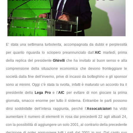
E’ stata una settimana turbolenta, accompagnata da dubbi e perplessità
per quanto riguarda lo sciopero preannunciato dall’
AIC
martedì, prima
della replica del presidente
Ghirelli
che ha invitato al buon senso e alla
comprensione della situazione economica che devono fronteggiare le
società dalla fine dell’inverno, prive di incassi da botteghino e gli sponsor
sono ai minimi. Oggi c’è stata la svolta, infatti è maturato un accordo tra il
presidente della
Lega Pro
e l’
AIC
per evitare di non giocare la prima
giornata, smacco enorme per tutto il sistema. Entrambe le parti possono
dirsi soddisfatte dell’intesa raggiunta, perché l’
Assocalciatori
ha visto
aumentare il numero di elementi in rosa dai precedenti 22 agli attuali 24,
con la possibilità di aggiungere un solo 2001, al contrario della precedente
decisione di poter aggiungere tutti i nati dal 2001 in poi. Dal canto suo