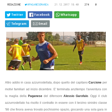
REDAZIONE
@PAGANESEMANIA
21.12.2017 18:40
274
0
Twitter
Facebook
Whatsapp
Telegram
Email
Altro addio in casa azzurrostellata, dopo quello del capitano
Carcione
per
motivi familiari ad inizio dicembre. E' terminata anzitempo l'avventura con
la maglia della
Paganese
del difensore
Alessio Garofalo
. Oggi il club
azzurrostellato ha risolto il contratto in essere con il terzino sinistro classe
'98 che finora aveva trovato pochissimo spazio, giocando una sola gara in