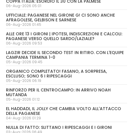
COPPA ITALIA: ESORDIO IL 30 CON LA PALMESE
06-Aug-2026 05:01
UFFICIALE: PAGANESE NEL GIRONE G! CI SONO ANCHE
AFRAGOLESE, GELBISON E SARNESE
06-Aug-2026 01:45
ALLE ORE 13 I GIRONI | IPOTESI, INDISCREZIONI E CALCOLI:
PAGANESE VERSO QUELLO SARDO/LAZIALE?
06-Aug-2026 09:53
LAGZIR DECIDE IL SECONDO TEST IN RITIRO. CON L'EQUIPE
CAMPANIA TERMINA 1-0
05-Aug-2026 09:45
ORGANICO COMPLETATO! FASANO, A SORPRESA,
ESCLUSO; SONO 6 I RIPESCAGGI
05-Aug-2026 06:19
RINFORZO PER IL CENTROCAMPO: IN ARRIVO NOAH
MUTANDA
05-Aug-2026 01:12
EL HADDADI, IL JOLLY CHE CAMBIA VOLTO ALL'ATTACCO
DELLA PAGANESE
04-Aug-2026 01:29
NULLA DI FATTO: SLITTANO I RIPESCAGGI E I GIRONI
03-Aug-2026 06:49