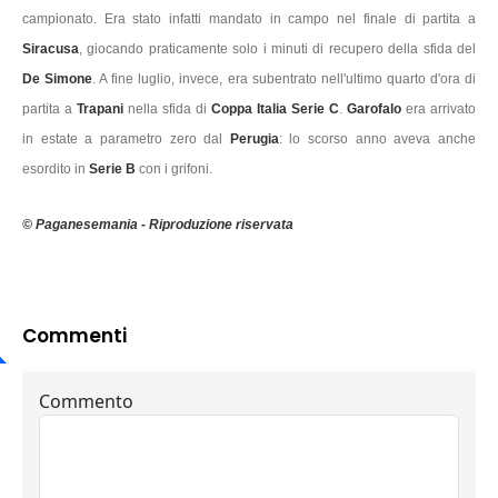
campionato. Era stato infatti mandato in campo nel finale di partita a
Siracusa
, giocando praticamente solo i minuti di recupero della sfida del
De Simone
. A fine luglio, invece, era subentrato nell'ultimo quarto d'ora di
partita a
Trapani
nella sfida di
Coppa Italia Serie C
.
Garofalo
era arrivato
in estate a parametro zero dal
Perugia
: lo scorso anno aveva anche
esordito in
Serie B
con i grifoni.
© Paganesemania - Riproduzione riservata
Commenti